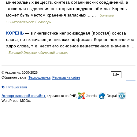
минеральных веществ, синтеза органических соединений, а
также для выделения некоторых продуктов обмена. Корень
может быть местом хранения запасных… …
Большой
Энциклопедический словарь
КОРЕНЬ
— в лингвистике непроизводная (простая) основа
слова, не включающая никаких аффиксов. Корень лексическое
ядро слова, т. е. несет его основное вещественное значение …
Большой Энциклопедический словарь
© Академик, 2000-2026
18+
Обратная связь:
Техподдержка
,
Реклама на сайте
👣 Путешествия
Экспорт словарей на сайты
, сделанные на PHP,
Joomla,
Drupal,
WordPress, MODx.