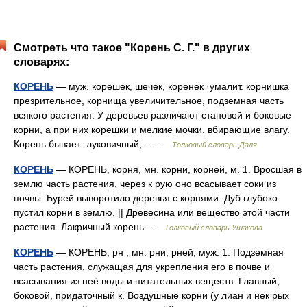
Смотреть что такое "Корень С. Г." в других
словарях:
КОРЕНЬ
— муж. корешек, шечек, коренек ·умалит. корнишка
презрительное, корнища увеличительное, подземная часть
всякого растения. У деревьев различают становой и боковые
корни, а при них корешки и мелкие мочки. вбирающие влагу.
Корень бывает: луковичный,… …
Толковый словарь Даля
КОРЕНЬ
— КОРЕНЬ, корня, мн. корни, корней, м. 1. Вросшая в
землю часть растения, через к рую оно всасывает соки из
почвы. Бурей выворотило деревья с корнями. Дуб глубоко
пустил корни в землю. || Древесина или вещество этой части
растения. Лакричный корень …
Толковый словарь Ушакова
КОРЕНЬ
— КОРЕНЬ, рн , мн. рни, рней, муж. 1. Подземная
часть растения, служащая для укрепления его в почве и
всасывания из неё воды и питательных веществ. Главный,
боковой, придаточный к. Воздушные корни (у лиан и нек рых