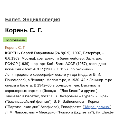
Балет. Энциклопедия
Корень С. Г.
Толкование
Корень С. Г.
КÓРЕНЬ
Сергей Гаврилович [24.8(6.9). 1907, Петербург, –
6.6.1969, Москва], сов. артист и балетмейстер. Засл. арт.
РСФСР (1939), нар. арт. Каб.-Балк. АССР (1957), засл. деят.
иск-в Сев.-Осет. АССР (1960). С 1927, по окончании
Ленинградского хореографического уч-ща (педагог В. И.
Пономарёв), в Ленингр. Малом т-ре, в 1930–42 в Ленингр. т-ре
оперы и балета. В 1942–60 в Большом т-ре. Выступал в
характерных партиях (Эспада – "Дон Кихот" и другие.).
Танцевал в балетах, пост.: Р. В. Захаровым – Нурали и Гирей
("Бахчисарайский фонтан"); В. И. Вайноненом – Керим
("Партизанские дни" Асафьева), Рипафратта (
"Мирандолина"
);
Л. М. Лавровским – Меркуцио ("Ромео и Джульетта"), Ли Шанфу