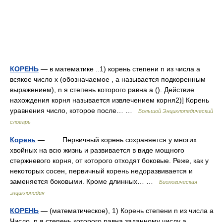
КОРЕНЬ
— в математике ..1) корень степени n из числа a
всякое число x (обозначаемое , a называется подкоренным
выражением), n я степень которого равна a (). Действие
нахождения корня называется извлечением корня2)] Корень
уравнения число, которое после… …
Большой Энциклопедический
словарь
Корень
— Первичный корень сохраняется у многих
хвойных на всю жизнь и развивается в виде мощного
стержневого корня, от которого отходят боковые. Реже, как у
некоторых сосен, первичный корень недоразвивается и
заменяется боковыми. Кроме длинных… …
Биологическая
энциклопедия
КОРЕНЬ
— (математическое), 1) Корень степени n из числа a
Число, n я степень которого равна заданному числу a