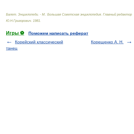
Балет. Энциклопеди. - М.: Большая Советская энциклопедия
.
Главный редактор
Ю.Н.Григорович
.
1981
.
Игры ⚽
Поможем написать реферат
Корейский классический
Корещенко А. Н.
танец