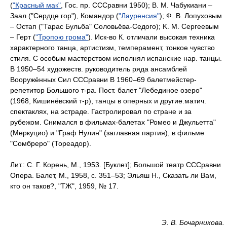
(
"Красный мак"
, Гос. пр. СССравни 1950); В. М. Чабукиани –
Заал ("Сердце гор"), Командор (
"Лауренсия"
); Ф. В. Лопуховым
– Остап ("Тарас Бульба" Соловьёва-Седого); K. M. Сергеевым
– Герт (
"Тропою грома"
). Иск-во К. отличали высокая техника
характерного танца, артистизм, темперамент, тонкое чувство
стиля. С особым мастерством исполнял испанские нар. танцы.
В 1950–54 художеств. руководитель ряда ансамблей
Вооружённых Сил СССравни В 1960–69 балетмейстер-
репетитор Большого т-ра. Пост. балет "Лебединое озеро"
(1968, Кишинёвский т-р), танцы в оперных и другие.матич.
спектаклях, на эстраде. Гастролировал по стране и за
рубежом. Снимался в фильмах-балетах "Ромео и Джульетта"
(Меркуцио) и "Граф Нулин" (заглавная партия), в фильме
"Сомбреро" (Тореадор).
Лит.: С. Г. Корень, М., 1953. [Буклет]; Большой театр СССравни
Опера. Балет, М., 1958, с. 351–53; Эльяш Н., Сказать ли Вам,
кто он таков?, "ТЖ", 1959, № 17.
Э. В. Бочарникова.