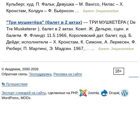
Кульберг, худ. П. Фальк; Девушка – М. Вангсо, Нилас – X.
Кронстам, Колдун – Ф. Бьёрнсон …
Балет. Энциклопедия
"Три мушкетёра" (балет в 2 актах)
— ТРИ МУШКЕТЁРА ( De
Tre Musketerer ), балет в 2 актах. Комп. Ж. Дельрю, сцен. и
балетм. Ф. Флиндт. 11.5.1966, Королевский дат. балет, худ. Б.
Дейде; исполнители – X. Кронстам, К. Симоне, А. Леркесен, Ф.
Рюберг, П. Мартинс, Э. Мадсен. 1967,… …
Балет. Энциклопедия
© Академик, 2000-2026
18+
Обратная связь:
Техподдержка
,
Реклама на сайте
👣 Путешествия
Экспорт словарей на сайты
, сделанные на PHP,
Joomla,
Drupal,
WordPress, MODx.