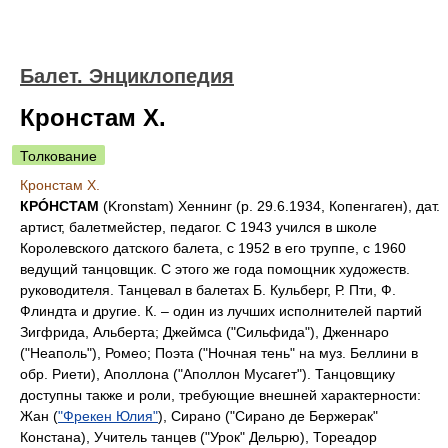
Балет. Энциклопедия
Кронстам Х.
Толкование
Кронстам Х.
КPÓHCTAM
(Kronstam) Хеннинг (р. 29.6.1934, Копенгаген), дат.
артист, балетмейстер, педагог. С 1943 учился в школе
Королевского датского балета, с 1952 в его труппе, с 1960
ведущий танцовщик. С этого же года помощник художеств.
руководителя. Танцевал в балетах Б. Кульберг, Р. Пти, Ф.
Флиндта и другие. К. – один из лучших исполнителей партий
Зигфрида, Альберта; Джеймса ("Сильфида"), Дженнаро
("Неаполь"), Ромео; Поэта ("Ночная тень" на муз. Беллини в
обр. Риети), Аполлона ("Аполлон Мусагет"). Танцовщику
доступны также и роли, требующие внешней характерности:
Жан (
"Фрекен Юлия"
), Сирано ("Сирано де Бержерак"
Констана), Учитель танцев ("Урок" Дельрю), Тореадор