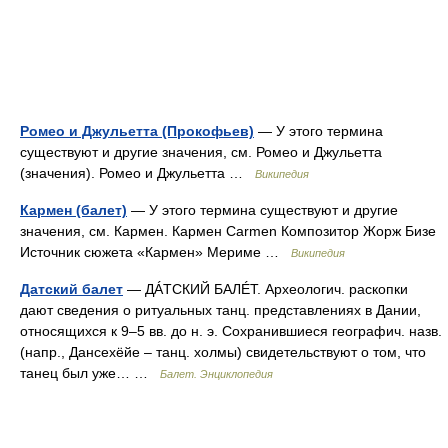
Ромео и Джульетта (Прокофьев)
— У этого термина
существуют и другие значения, см. Ромео и Джульетта
(значения). Ромео и Джульетта …
Википедия
Кармен (балет)
— У этого термина существуют и другие
значения, см. Кармен. Кармен Carmen Композитор Жорж Бизе
Источник сюжета «Кармен» Мериме …
Википедия
Датский балет
— ДÁТСКИЙ БАЛÉТ. Археологич. раскопки
дают сведения о ритуальных танц. представлениях в Дании,
относящихся к 9–5 вв. до н. э. Сохранившиеся географич. назв.
(напр., Дансехёйе – танц. холмы) свидетельствуют о том, что
танец был уже… …
Балет. Энциклопедия