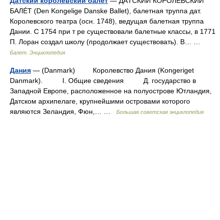
Датский королевский балет
— ДÁТСКИЙ КОРОЛÉВСКИЙ
БАЛÉТ (Den Kongelige Danske Ballet), балетная труппа дат.
Королевского театра (осн. 1748), ведущая балетная труппа
Дании. С 1754 при т ре существовали балетные классы, в 1771
П. Лоран создал школу (продолжает существовать). В… …
Балет. Энциклопедия
Дания
— (Danmark) Королевство Дания (Kongeriget
Danmark). I. Общие сведения Д. государство в
Западной Европе, расположенное на полуострове Ютландия,
Датском архипелаге, крупнейшими островами которого
являются Зеландия, Фюн,… …
Большая советская энциклопедия