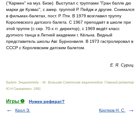
("Кармен" на муз. Бизе). Выступал с труппами "Гран балле дю
марки де Куэвас", с амер. труппой Р. Пейдж и другие. Снимался
в фильмах-балетах, пост. Р. Пти. В 1979 возглавил труппу
Королевского датского балета. С 1967 преподаёт в школе при
этой труппе (с сер. 70-х гг. директор), с 1969 ведёт класс
дуэтного танца в Летней академии г. Кёльна. Видный
представитель школы Авг. Бурнонвиля. В 1973 гастролировал в
СССР с Королевским датским балетом.
Е. Я. Суриц.
Балет. Энциклопеди. - М.: Большая Советская энциклопедия
.
Главный редактор
Ю.Н.Григорович
.
1981
.
Игры ⚽
Нужен реферат?
Крол Э.
Кротков Н. С.