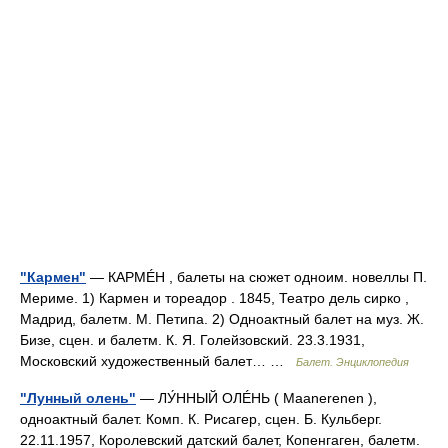
"Кармен"
— КАРМÉН , балеты на сюжет одноим. новеллы П.
Мериме. 1) Кармен и тореадор . 1845, Театро дель сирко ,
Мадрид, балетм. М. Петипа. 2) Одноактный балет на муз. Ж.
Бизе, сцен. и балетм. К. Я. Голейзовский. 23.3.1931,
Московский художественный балет… …
Балет. Энциклопедия
"Лунный олень"
— ЛУ́ННЫЙ ОЛÉНЬ ( Maanerenen ),
одноактный балет. Комп. К. Рисагер, сцен. Б. Кульберг.
22.11.1957, Королевский датский балет, Копенгаген, балетм.