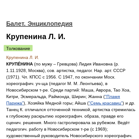
Балет. Энциклопедия
Крупенина Л. И.
Толкование
Крупенина Л. И.
КРУПÉНИНА
(по мужу – Гревцова) Лидия Ивановна (р.
1.11.1928, Москва), сов. артистка, педагог. Нар. арт. СССР
(1971). Чл. КПСС с 1956. С 1947, по окончании Моск.
хореографич. уч-ща (педагог М. М. Леонтьева), в
Новосибирском т-ре. Среди партий: Маша, Аврора, Tao Хоа,
Китри, Эсмеральда, Раймонда, Ширин; Жанна (
"Пламя
Парижа"
), Хозяйка Медной горы; Айша (
"Семь красавиц"
) и др.
Танец К. отличался отточенной техникой, артистка стремилась
к глубокому раскрытию хореографич. образа, правде его
сценич. решения. Много гастролировала за рубежом. Ведёт
педагогич. работу в Новосибирском т-ре (с 1969);
художественный руководитель Новосибирского хореографич.