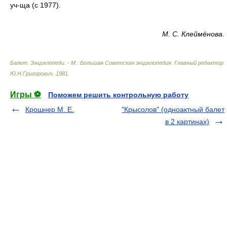
уч-ща (с 1977).
М. C. Клеймёнова.
Балет. Энциклопеди. - М.: Большая Советская энциклопедия
.
Главный редактор
Ю.Н.Григорович
.
1981
.
Игры ⚽
Поможем решить контрольную работу
Крошнер М. Е.
"Крысолов" (одноактный балет
в 2 картинах)