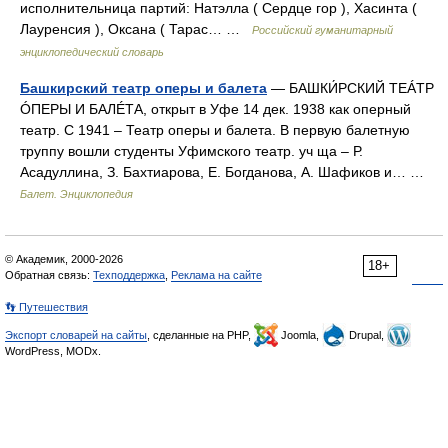
исполнительница партий: Натэлла ( Сердце гор ), Хасинта (
Лауренсия ), Оксана ( Тарас… …
Российский гуманитарный
энциклопедический словарь
Башкирский театр оперы и балета
— БАШКИ́РСКИЙ ТЕÁТР
ÓПЕРЫ И БАЛÉТА, открыт в Уфе 14 дек. 1938 как оперный
театр. С 1941 – Театр оперы и балета. В первую балетную
труппу вошли студенты Уфимского театр. уч ща – Р.
Асадуллина, З. Бахтиарова, Е. Богданова, А. Шафиков и… …
Балет. Энциклопедия
© Академик, 2000-2026
18+
Обратная связь:
Техподдержка
,
Реклама на сайте
👣 Путешествия
Экспорт словарей на сайты
, сделанные на PHP,
Joomla,
Drupal,
WordPress, MODx.