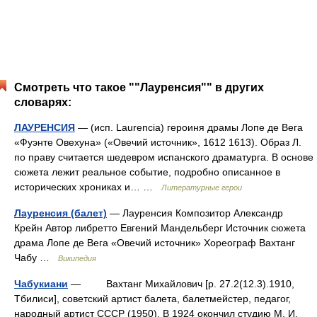
Смотреть что такое ""Лауренсия"" в других
словарях:
ЛАУРЕНСИЯ
— (исп. Laurencia) героиня драмы Лопе де Вега
«Фуэнте Овехуна» («Овечий источник», 1612 1613). Образ Л.
по праву считается шедевром испанского драматурга. В основе
сюжета лежит реальное событие, подробно описанное в
исторических хрониках и… …
Литературные герои
Лауренсия (балет)
— Лауренсия Композитор Александр
Крейн Автор либретто Евгений Мандельберг Источник сюжета
драма Лопе де Вега «Овечий источник» Хореограф Вахтанг
Чабу …
Википедия
Чабукиани
— Вахтанг Михайлович [р. 27.2(12.3).1910,
Тбилиси], советский артист балета, балетмейстер, педагог,
народный артист СССР (1950). В 1924 окончил студию М. И.