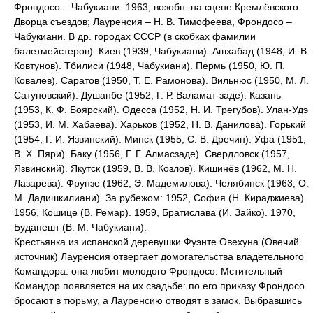
Фрондосо – Чабукиани. 1963, возобн. на сцене Кремлёвского
Дворца съездов; Лауренсия – Н. В. Тимофеева, Фрондосо –
Чабукиани. В др. городах СССР (в скобках фамилии
балетмейстеров): Киев (1939, Чабукиани). Ашхабад (1948, И. В.
Ковтунов). Тбилиси (1948, Чабукиани). Пермь (1950, Ю. П.
Ковалёв). Саратов (1950, Т. Е. Рамонова). Вильнюс (1950, М. Л.
Сатуновский). Душанбе (1952, Г. Р. Валамат-заде). Казань
(1953, К. Ф. Боярский). Одесса (1952, Н. И. Трегубов). Улан-Удэ
(1953, И. М. Хабаева). Харьков (1952, Н. В. Данилова). Горький
(1954, Г. И. Язвинский). Минск (1955, С. В. Дречин). Уфа (1951,
В. Х. Пяри). Баку (1956, Г. Г. Алмасзаде). Свердловск (1957,
Язвинский). Якутск (1959, В. В. Козлов). Кишинёв (1962, М. Н.
Лазарева). Фрунзе (1962, Э. Мадемилова). Челябинск (1963, О.
М. Дадишкилиани). За рубежом: 1952, София (Н. Кираджиева).
1956, Кошице (В. Ремар). 1959, Братислава (И. Зайко). 1970,
Будапешт (В. М. Чабукиани).
Крестьянка из испанской деревушки Фуэнте Овехуна (Овечий
источник) Лауренсия отвергает домогательства владетельного
Командора: она любит молодого Фрондосо. Мстительный
Командор появляется на их свадьбе: по его приказу Фрондосо
бросают в тюрьму, а Лауренсию отводят в замок. Выбравшись