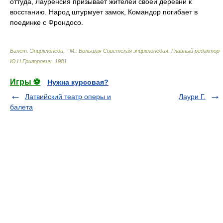
оттуда, Лауренсия призывает жителей своей деревни к
восстанию. Народ штурмует замок, Командор погибает в
поединке с Фрондосо.
Балет. Энциклопеди. - М.: Большая Советская энциклопедия
.
Главный редактор
Ю.Н.Григорович
.
1981
.
Игры ⚽
Нужна курсовая?
Латвийский театр оперы и
Лаури Г.
балета