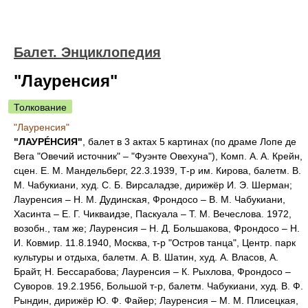
Балет. Энциклопедия
"Лауренсия"
Толкование
"Лауренсия"
"ЛАУРÉНСИЯ"
, балет в 3 актах 5 картинах (по драме Лопе де
Вега "Овечий источник" – "Фуэнте Овехуна"), Комп. A. A. Крейн,
сцен. Е. М. Мандельберг, 22.3.1939, Т-р им. Кирова, балетм. В.
М. Чабукиани, худ. С. Б. Вирсаладзе, дирижёр И. Э. Шерман;
Лауренсия – Н. М. Дудинская, Фрондосо – В. М. Чабукиани,
Хасинта – Е. Г. Чикваидзе, Паскуала – Т. М. Вечеслова. 1972,
возобн., там же; Лауренсия – Н. Д. Большакова, Фрондосо – Н.
И. Ковмир. 11.8.1940, Москва, т-р "Остров танца", Центр. парк
культуры и отдыха, балетм. A. B. Шатин, худ. А. Власов, А.
Брайт, Н. Бессарабова; Лауренсия – К. Рыхлова, Фрондосо –
Суворов. 19.2.1956, Большой т-р, балетм. Чабукиани, худ. В. Ф.
Рындин, дирижёр Ю. Ф. Файер; Лауренсия – М. М. Плисецкая,