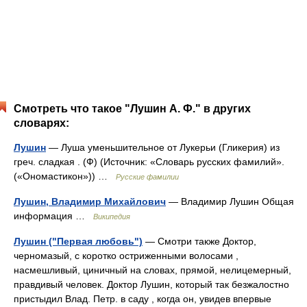
Смотреть что такое "Лушин А. Ф." в других
словарях:
Лушин
— Луша уменьшительное от Лукерьи (Гликерия) из
греч. сладкая . (Ф) (Источник: «Словарь русских фамилий».
(«Ономастикон»)) …
Русские фамилии
Лушин, Владимир Михайлович
— Владимир Лушин Общая
информация …
Википедия
Лушин ("Первая любовь")
— Смотри также Доктор,
черномазый, с коротко остриженными волосами ,
насмешливый, циничный на словах, прямой, нелицемерный,
правдивый человек. Доктор Лушин, который так безжалостно
пристыдил Влад. Петр. в саду , когда он, увидев впервые