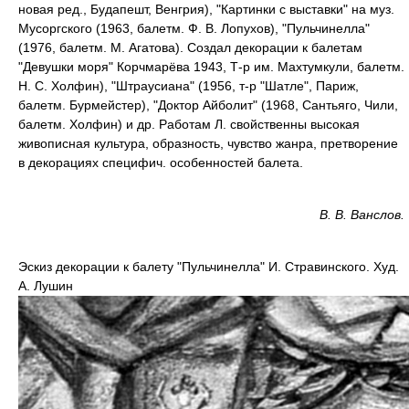
новая ред., Будапешт, Венгрия), "Картинки с выставки" на муз.
Мусоргского (1963, балетм. Ф. В. Лопухов), "Пульчинелла"
(1976, балетм. М. Агатова). Создал декорации к балетам
"Девушки моря" Корчмарёва 1943, Т-р им. Махтумкули, балетм.
Н. С. Холфин), "Штраусиана" (1956, т-р "Шатле", Париж,
балетм. Бурмейстер), "Доктор Айболит" (1968, Сантьяго, Чили,
балетм. Холфин) и др. Работам Л. свойственны высокая
живописная культура, образность, чувство жанра, претворение
в декорациях специфич. особенностей балета.
В. В. Ванслов.
Эскиз декорации к балету "Пульчинелла" И. Стравинского. Худ.
А. Лушин