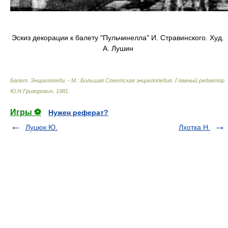
Эскиз декорации к балету "Пульчинелла" И. Стравинского. Худ.
А. Лушин
Балет. Энциклопеди. - М.: Большая Советская энциклопедия
.
Главный редактор
Ю.Н.Григорович
.
1981
.
Игры ⚽
Нужен реферат?
Луцюк Ю.
Лхотка Н.