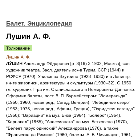
Балет. Энциклопедия
Лушин А. Ф.
Толкование
Лушин А. Ф.
ЛУ́ШИН
Александр Фёдорович [р. 3(16).3.1902, Москва], сов.
художник театра. Засл. деятель иск-в Туркм. ССР (1944) и
РСФСР (1970). Учился во Вхутеине (1928–1930) и в Ленингр.
ин-те живописи, архитектуры и скульптуры (1930–32). С 1950
гл. художник Т-ра им. Станиславского и Немировича-Данченко.
Оформил балеты, пост. В. П. Бурмейстером: "Эсмеральда"
(1950; 1960, новая ред., Сегед, Венгрия), "Лебединое озеро"
(1953; 1975, новая ред., Афины, Греция), "Охридская легенда"
(1958); "Вариации" на муз. Бизе (1964), "Болеро" (1964),
"Карнавал" (1965); "Апассионата" на муз. Бетховена (1970),
"Белеет парус одинокий" Александрова (1970), а также
"Франческа да Римини" (1960, балетм. A. B. Чичинадзе; 1961,