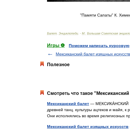
"
Памяти
Сапаты
"
К
.
Химе
Балет
.
Энциклопеди
. -
М
.
:
Большая
Советская
энцикл
Игры ⚽
Поможем написать курсовую
Мексиканский балет изящных искусств
Полезное
Смотреть что такое "Мексиканский
Мексиканский балет
— МЕКСИКÁНСКИЙ БАЛ
древней танц. культуры ацтеков и майя, к
Они исполнялись во время религиозных п
Мексиканский балет изящных искусств