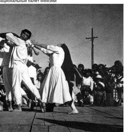
Национальный
балет
Мексики