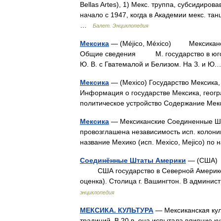
Bellas Artes), 1) Мекс. труппа, субсидир
начало с 1947, когда в Академии мекс. та
…
Балет. Энциклопедия
Мексика
— (Méjico, México) Мексиканс
Общие сведения М. государство в юго з
Ю. В. с Гватемалой и Белизом. На З. и 
Мексика
— (Mexico) Государство Мексика,
Информация о государстве Мексика, геогр
политическое устройство Содержание Ме
Мексика
— Мексиканские Соединенные Штаты
провозглашена независимость исп. колони
название Мехико (исп. Mexico, Mejico) п
Соединённые Штаты Америки
— (США) 
США государство в Северной Америке. П
оценка). Столица г. Вашингтон. В админ
энциклопедия
МЕКСИКА. КУЛЬТУРА
— Мексиканская кул
традиций. В 20 в. она испытала влияние 