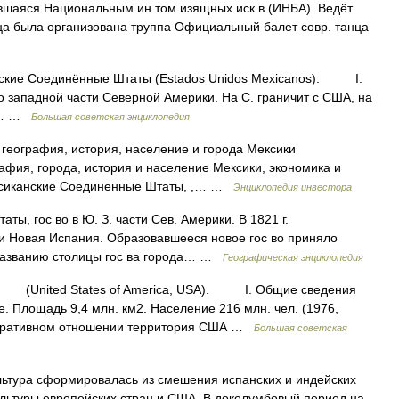
овавшаяся Национальным ин том изящных иск в (ИНБА). Ведёт
нца была организована труппа Официальный балет совр. танца
кие Соединённые Штаты (Estados Unidos Mexicanos). I.
ападной части Северной Америки. На С. граничит с США, на
Ю.… …
Большая советская энциклопедия
 география, история, население и города Мексики
афия, города, история и население Мексики, экономика и
ксиканские Соединенные Штаты, ,… …
Энциклопедия инвестора
, гос во в Ю. З. части Сев. Америки. В 1821 г.
и Новая Испания. Образовавшееся новое гос во приняло
о названию столицы гос ва города… …
Географическая энциклопедия
(United States of America, USA). I. Общие сведения
лощадь 9,4 млн. км2. Население 216 млн. чел. (1976,
истративном отношении территория США …
Большая советская
ьтура сформировалась из смешения испанских и индейских
культуры европейских стран и США. В доколумбовый период на