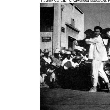
"
Памяти
Сапаты
"
К
.
Хименеса
Мабарака
.