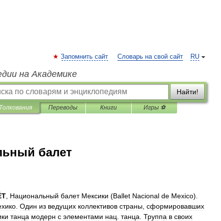
Запомнить сайт
Словарь на свой сайт
RU
едии на Академике
Найти!
Толкования
Переводы
Книги
Игры ⚽
льный балет
ÉТ
,
Национальный
балет
Мексики
(
Ballet
Nacional
de
Mexico
).
хико
.
Один
из
ведущих
коллективов
страны
,
сформировавших
ики
танца
модерн
с
элементами
нац
.
танца
.
Труппа
в
своих