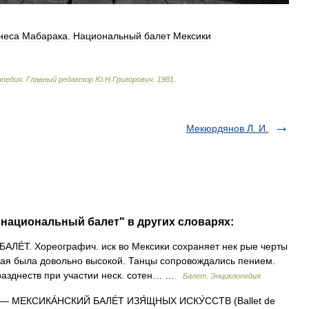
неса
Мабарака
.
Национальный
балет
Мексики
опедия
.
Главный
редактор
Ю
.
Н
.
Григорович
.
1981
.
Мекюрдянов Л. И.
 национальный балет" в других словарях:
ÉТ. Хореографич. иск во Мексики сохраняет нек рые черты
 рая была довольно высокой. Танцы сопровождались пением.
разднеств при участии неск. сотен… …
Балет. Энциклопедия
— МЕКСИКÁНСКИЙ БАЛÉТ ИЗЯ́ЩНЫХ ИСКУ́ССТВ (Ballet de