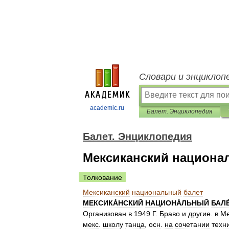
Словари и энциклоп
academic.ru
Балет. Энциклопедия
Балет. Энциклопедия
Мексиканский национа
Толкование
Мексиканский
национальный
балет
МЕКСИКÁНСКИЙ
НАЦИОНÁЛЬНЫЙ
БАЛ
Организован
в
1949
Г
.
Браво
и
другие
.
в
Ме
мекс
.
школу
танца
,
осн
.
на
сочетании
техн