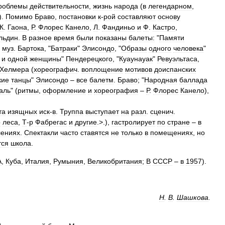
роблемы
действительности
,
жизнь
народа
(
в
легендарном
,
).
Помимо
Браво
,
постановки
к
-
рой
составляют
основу
К
.
Гаона
,
Р
.
Флорес
Канело
,
Л
.
Фандиньо
и
Ф
.
Кастро
,
льдин
.
В
разное
время
были
показаны
балеты:
"
Памяти
муз
.
Бартока
, "
Батраки
"
Элисондо
, "
Образы
одного
человека
"
и
одной
женщины
"
Пендерецкого
, "
Куаунауак
"
Ревуэльтаса
,
Хелмера
(
хореографич
.
воплощение
мотивов
доиспанских
кие
танцы
"
Элисондо
–
все
балетм
.
Браво
; "
Народная
баллада
аль
" (
ритмы
,
оформление
и
хореография
–
Р
.
Флорес
Канело
),
та
изящных
иск
-
в
.
Труппа
выступает
на
разл
.
сценич
.
р
леса
,
Т
-
р
Фабрегас
и
другие
.>.),
гастролирует
по
стране
–
в
лениях
.
Спектакли
часто
ставятся
не
только
в
помещениях
,
но
тся
школа
.
А
,
Куба
,
Италия
,
Румыния
,
Великобритания
;
В
СССР
–
в
1957
).
Н
.
В
.
Шашкова
.