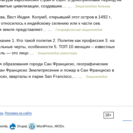
азвитые цивилизации, создавшие… …
Энциклопедия Кольера
ва, Вест Индия. Колумб, открывший этот остров в 1492 г.,
относилось к индейскому селению или к части сев.
 им земля представляет… …
Географическая энциклопедия
ание 1. Кто такой политик 2. Политик как профессия 3. на
ельные черты, особенности 5. ТОП 10 женщин – известных
тель — это лицо …
Энциклопедия инвестора
я образования города Сан Франциско, географические
Сан Франциско Землетрясение и пожар в Сан Франциско в
иско, кварталы и парки San Francisco,… …
Энциклопедия
ка
,
Реклама на сайте
18+
omla,
Drupal,
WordPress, MODx.