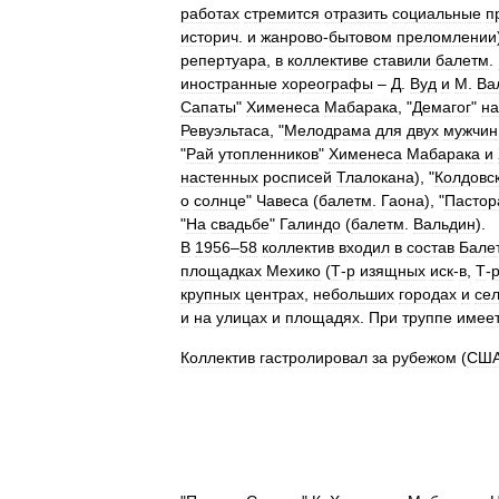
работах
стремится
отразить
социальные
п
историч
.
и
жанрово
-
бытовом
преломлении
репертуара
,
в
коллективе
ставили
балетм
.
иностранные
хореографы
–
Д
.
Вуд
и
М
.
Ва
Сапаты
"
Хименеса
Мабарака
, "
Демагог
"
на
Ревуэльтаса
, "
Мелодрама
для
двух
мужчин
"
Рай
утопленников
"
Хименеса
Мабарака
и
настенных
росписей
Тлалокана
), "
Колдовс
о
солнце
"
Чавеса
(
балетм
.
Гаона
), "
Пастор
"
На
свадьбе
"
Галиндо
(
балетм
.
Вальдин
).
В
1956
–
58
коллектив
входил
в
состав
Бале
площадках
Мехико
(
Т
-
р
изящных
иск
-
в
,
Т
-
крупных
центрах
,
небольших
городах
и
се
и
на
улицах
и
площадях
.
При
труппе
имее
Коллектив
гастролировал
за
рубежом
(
СШ