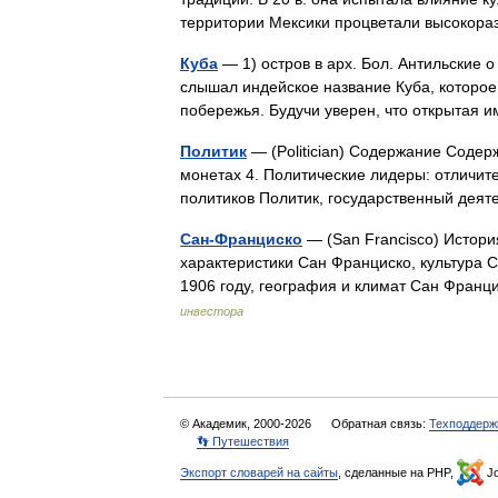
территории Мексики процветали высокор
Куба
— 1) остров в арх. Бол. Антильские о 
слышал индейское название Куба, которое 
побережья. Будучи уверен, что открытая
Политик
— (Politician) Содержание Содерж
монетах 4. Политические лидеры: отличит
политиков Политик, государственный дея
Сан-Франциско
— (San Francisco) Истори
характеристики Сан Франциско, культура 
1906 году, география и климат Сан Франц
инвестора
© Академик, 2000-2026
Обратная связь:
Техподдерж
👣 Путешествия
Экспорт словарей на сайты
, сделанные на PHP,
Jo