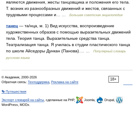
являются движения, жесты танцовщика и положения его тела.
Т. возник из разнообразных движений и жестов, связанных с
трудовыми процессами и… …
Большая советская энциклопедия
танец
— та/нца, м. 1) Вид искусства, воспроизведение
художественных образов с помощью выразительных движений
тела. Теория танца. Выразительные средства танца.
Театрализация танца. Я училась в студии пластического танца
по школе Айседоры Дункан (Панова).… …
Популярный словарь
русского языка
© Академик, 2000-2026
18+
Обратная связь:
Техподдержка
,
Реклама на сайте
👣 Путешествия
Экспорт словарей на сайты
, сделанные на PHP,
Joomla,
Drupal,
WordPress, MODx.