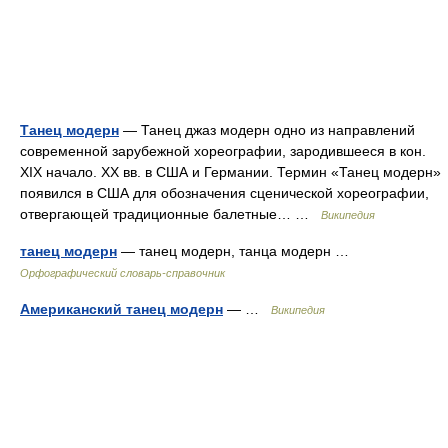
Танец модерн
— Танец джаз модерн одно из направлений
современной зарубежной хореографии, зародившееся в кон.
XIX начало. XX вв. в США и Германии. Термин «Танец модерн»
появился в США для обозначения сценической хореографии,
отвергающей традиционные балетные… …
Википедия
танец модерн
— танец модерн, танца модерн …
Орфографический словарь-справочник
Американский танец модерн
— …
Википедия