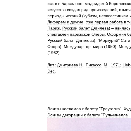
иск
-
в
в
Барселоне
,
мадридской
Королевск
искусства
создал
ряд
произведений
,
отмеч
периоды
исканий
(
кубизм
,
неоклассицизм
Лифарем
и
другие
.
Уже
первая
работа
в
т
-
Париж
,
Русский
балет
Дягилева
) –
явилась
спектаклей
парижской
Оперы
.
Оформил
б
Русский
балет
Дягилева
), "
Меркурий
"
Сати
Опера
).
Междунар
.
пр
.
мира
(
1950
),
Межд
(
1962
).
Лит
.
:
Дмитриева
Н
.,
Пикассо
,
М
.,
1971
;
Lie
Dec
.
Эскизы
костюмов
к
балету
"
Треуголка
".
Худ
Эскизы
декорации
к
балету
"
Пульчинелла
"