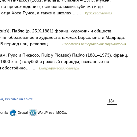
 по происхождению; основоположник кубизма и др.
го отца Хосе Руиса, а также в школах… …
Художественная
uiz)), Пабло (p. 25.X.1881) франц. художник и обществ.
чил образование в художеств. школах Барселоны и Мадрида.
и. В период нац. революц.… …
Советская историческая энциклопедия
м. Руис и Пикассо, Ruiz y Picasso) Пабло (1881–1973), франц.
900 х гг. ( голубой и розовый периоды, названные по
ал обострённо… …
Биографический словарь
ка
,
Реклама на сайте
18+
omla,
Drupal,
WordPress, MODx.