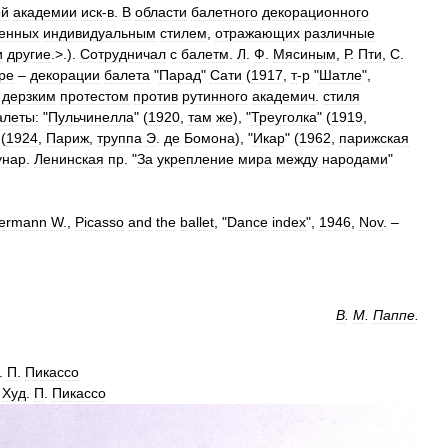
ой
академии
иск
-
в
.
В
области
балетного
декорационного
енных
индивидуальным
стилем
,
отражающих
различные
и
другие
.>.).
Сотрудничал
с
балетм
.
Л
.
Ф
.
Мясиным
,
Р
.
Пти
,
С
.
ре
–
декорации
балета
"
Парад
"
Сати
(
1917
,
т
-
р
"
Шатле
",
дерзким
протестом
против
рутинного
академич
.
стиля
алеты:
"
Пульчинелла
" (
1920
,
там
же
), "
Треуголка
" (
1919
,
(
1924
,
Париж
,
труппа
Э
.
де
Бомона
), "
Икар
" (
1962
,
парижская
унар
.
Ленинская
пр
. "
За
укрепление
мира
между
народами
"
bermann
W
.,
Picasso
and
the
ballet
, "
Dance
index
",
1946
,
Nov
. –
B
.
M
.
Паппе
.
.
П
.
Пикассо
.
Худ
.
П
.
Пикассо