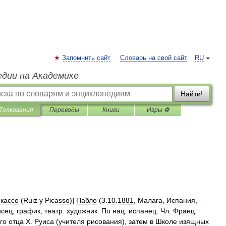
Запомнить сайт
Словарь на свой сайт
RU
едии на Академике
Найти!
Толкования
Переводы
Книги
Игры ⚽
кассо
(
Ruiz
у
Picasso
)]
Пабло
(
3
.
10
.
1881
,
Малага
,
Испания
, –
исец
,
график
,
театр
.
художник
.
По
нац
.
испанец
.
Чл
.
Франц
.
го
отца
X
.
Руиса
(
учителя
рисования
),
затем
в
Школе
изящных