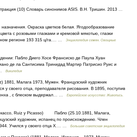
бстракция (10) Словарь синонимов ASIS. В.Н. Тришин. 2013 …
 назначения. Окраска цветков белая. Ягодообразование
 цвета с розовыми глазками и кремовой мякотью, глазки
ьном регионе 193 315 ц/га.… …
Энциклопедия семян. Овощные
дении: Пабло Диего Хосе Франсиско де Паула Хуан
ано де ла Сантисима Тринидад Мартир Патрисио Руис и
1 …
Википедия
iz) 1881, Малага 1973, Мужен. Французский художник
ся у своего отца, преподавателя рисования. В 1895, поступив
Лонха , с блеском выдержал… …
Европейское искусство: Живопись.
икассо, Ruiz у Picasso) Пабло (25.10.1881, Малага,
нцузский художник, испанец по происхождению. Член
1944. Учился у своего отца Х.… …
Большая советская энциклопедия
уис и Пикассо) (1881, Малага, Испания – 1973, Мужен,