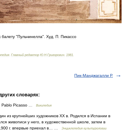
к
балету
"
Пульчинелла
".
Худ
.
П
.
Пикассо
опедия
.
Главный
редактор
Ю
.
Н
.
Григорович
.
1981
.
Пик-Манджагалли Р.
 других словарях:
о Pablo Picasso …
Википедия
дин из крупнейших художников XX в. Родился в Испании в
лся живописи у него, в художественной школе, затем в
 1900 г. впервые приехал в… …
Энциклопедия культурологии