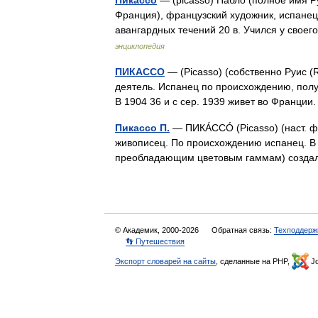
Франция), французский художник, испанец
авангардных течений 20 в. Учился у свое
энциклопедия
ПИКАССО
— (Picasso) (собственно Руис (R
деятель. Испанец по происхождению, полу
В 1904 36 и с сер. 1939 живет во Франци
Пикассо П.
— ПИКÁССÓ (Picasso) (наст. фа
живописец. По происхождению испанец. В 1
преобладающим цветовым гаммам) созд
© Академик, 2000-2026
Обратная связь:
Техподдерж
👣 Путешествия
Экспорт словарей на сайты
, сделанные на PHP,
Jo