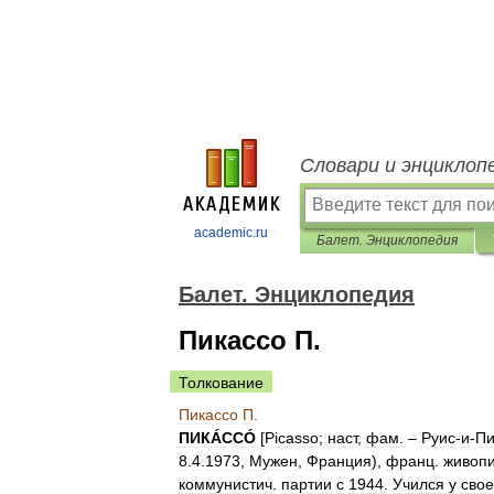
Словари и энциклоп
academic.ru
Балет. Энциклопедия
Балет. Энциклопедия
Пикассо П.
Толкование
Пикассо
П
.
ПИКÁССÓ
[
Picasso
;
наст
,
фам
. –
Руис
-
и
-
Пи
8
.
4
.
1973
,
Мужен
,
Франция
),
франц
.
живоп
коммунистич
.
партии
с
1944
.
Учился
у
свое