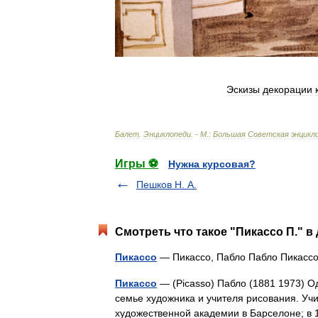
Эскизы
декорации
Балет
.
Энциклопеди
. -
М
.
:
Большая
Советская
энцикл
Игры ⚽
Нужна курсовая?
Пешков Н. А.
Смотреть что такое "Пикассо П." в
Пикассо
— Пикассо, Пабло Пабло Пикасс
Пикассо
— (Picasso) Пабло (1881 1973) О
семье художника и учителя рисования. Учи
художественной академии в Барселоне; в