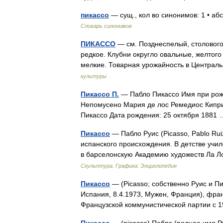
пикассо
— сущ., кол во синонимов: 1 • а
Словарь синонимов
ПИКАССО
— см. Позднеспелый, столового
редкое. Клубни округло овальные, желтого
мелкие. Товарная урожайность в Централ
культуры
Пикассо П.
— Пабло Пикассо Имя при рож
Непомусено Мария де лос Ремедиос Кипри
Пикассо Дата рождения: 25 октября 188
Пикассо
— Пабло Руис (Picasso, Pablo Ru
испанского происхождения. В детстве учил
в барселонскую Академию художеств Ла 
Скульптура. Графика: Энциклопедия
Пикассо
— (Picasso; собственно Руис и П
Испания, 8.4.1973, Мужен, Франция), фра
Французской коммунистической партии с 
Пикассо
— (picasso) Пабло (полное имя Р