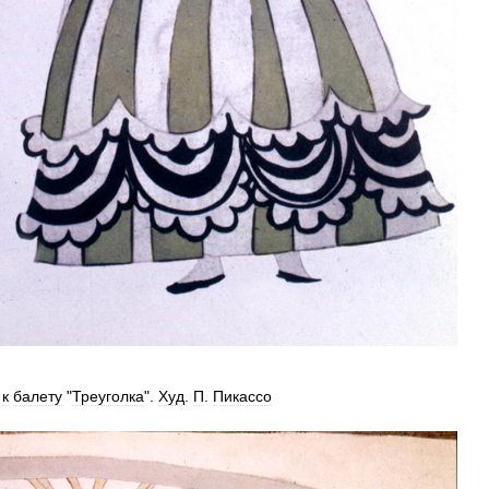
к
балету
"
Треуголка
".
Худ
.
П
.
Пикассо