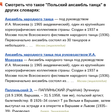
Смотреть что такое "Польский ансамбль танца" в
других словарях:
Ансамбль народного танца
— под руководством
И.А. Моисеева (с 1965 академический), один из крупнейших
хореографических коллективов страны. Создан в 1937 в
Москве после Всесоюзного фестиваля народного танца (1936).
Первоначально ансамбль состоял из 30 танцоров и
небольшого… …
Москва (энциклопедия)
Ансамбль народного танца под руководством И.А.
Моисеева
— Ансамбль народного танца под руководством
И.А. Моисеева (с 1965 академический), один из крупнейших
хореографических коллективов страны. Создан в 1937 в
Москве после Всесоюзного фестиваля народного танца (1936).
Первоначально ансамбль состоял из… …
Москва (энциклопедия)
Паплиньский Э.
— ПАПЛИ́НЬСКИЙ (Papliński) Эугениуш
(18.9.1908, Варшава, – 31.5.1958, там же), польский артист,
балетмейстер. В 1926–34 солист Т ра Вельки в Варшаве, затем
выступал на эстраде и в оперетте в Варшаве и Львове (1935–
39). Руководил… …
Балет. Энциклопедия