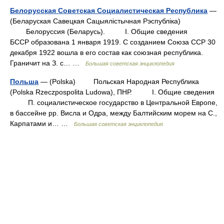
Белорусская Советская Социалистическая Республика
—
(Беларуская Савецкая Сацыялicтычная Рэспублiкa)
Белоруссия (Беларусь). I. Общие сведения
БССР образована 1 января 1919. С созданием Союза ССР 30
декабря 1922 вошла в его состав как союзная республика.
Граничит на З. с… …
Большая советская энциклопедия
Польша
— (Polska) Польская Народная Республика
(Polska Rzeczpospolita Ludowa), ПНР. I. Общие сведения
П. социалистическое государство в Центральной Европе,
в бассейне рр. Висла и Одра, между Балтийским морем на С.,
Карпатами и… …
Большая советская энциклопедия