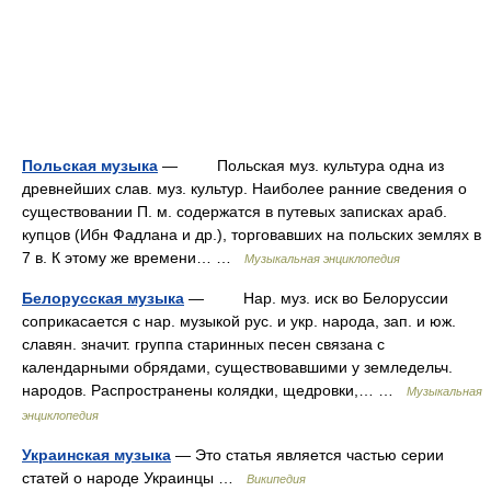
Польская музыка
— Польская муз. культура одна из
древнейших слав. муз. культур. Наиболее ранние сведения о
существовании П. м. содержатся в путевых записках араб.
купцов (Ибн Фадлана и др.), торговавших на польских землях в
7 в. К этому же времени… …
Музыкальная энциклопедия
Белорусская музыка
— Нар. муз. иск во Белоруссии
соприкасается с нар. музыкой рус. и укр. народа, зап. и юж.
славян. значит. группа старинных песен связана с
календарными обрядами, существовавшими у земледельч.
народов. Распространены колядки, щедровки,… …
Музыкальная
энциклопедия
Украинская музыка
— Это статья является частью серии
статей о народе Украинцы …
Википедия