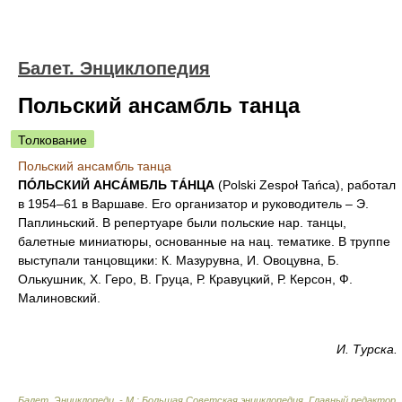
Балет. Энциклопедия
Польский ансамбль танца
Толкование
Польский ансамбль танца
ПÓЛЬСКИЙ АНСÁМБЛЬ ТÁНЦА
(Polski Zespoł Tańca), работал
в 1954–61 в Варшаве. Его организатор и руководитель – Э.
Паплиньский. В репертуаре были польские нар. танцы,
балетные миниатюры, основанные на нац. тематике. В труппе
выступали танцовщики: К. Мазурувна, И. Овоцувна, Б.
Олькушник, X. Геро, В. Груца, Р. Кравуцкий, Р. Керсон, Ф.
Малиновский.
И. Турска.
Балет. Энциклопеди. - М.: Большая Советская энциклопедия
.
Главный редактор