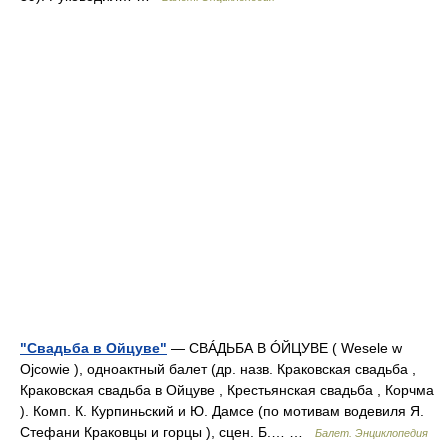
"Свадьба в Ойцуве"
— СВÁДЬБА В ÓЙЦУВЕ ( Wesele w
Ojcowie ), одноактный балет (др. назв. Краковская свадьба ,
Краковская свадьба в Ойцуве , Крестьянская свадьба , Корчма
). Комп. К. Курпиньский и Ю. Дамсе (по мотивам водевиля Я.
Стефани Краковцы и горцы ), сцен. Б.… …
Балет. Энциклопедия