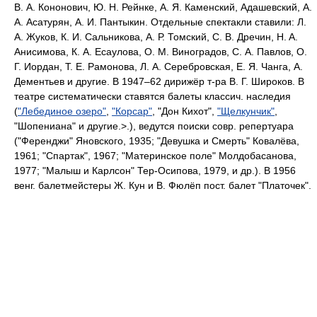
В. А. Кононович, Ю. Н. Рейнке, А. Я. Каменский, Адашевский, A.
A. Асатурян, А. И. Пантыкин. Отдельные спектакли ставили: Л.
А. Жуков, К. И. Сальникова, А. Р. Томский, С. В. Дречин, H. A.
Анисимова, К. А. Есаулова, О. М. Виноградов, С. А. Павлов, О.
Г. Иордан, Т. Е. Рамонова, Л. А. Серебровская, Е. Я. Чанга, А.
Дементьев и другие. В 1947–62 дирижёр т-ра В. Г. Широков. В
театре систематически ставятся балеты классич. наследия
(
"Лебединое озеро"
,
"Корсар"
, "Дон Кихот",
"Щелкунчик"
,
"Шопениана" и другие.>.), ведутся поиски совр. репертуара
("Ференджи" Яновского, 1935; "Девушка и Смерть" Ковалёва,
1961; "Спартак", 1967; "Материнское поле" Молдобасанова,
1977; "Малыш и Карлсон" Тер-Осипова, 1979, и др.). В 1956
венг. балетмейстеры Ж. Кун и В. Фюлёп пост. балет "Платочек".