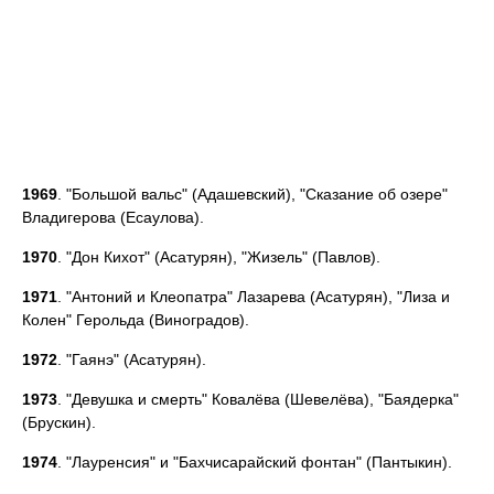
1969
. "Большой вальс" (Адашевский), "Сказание об озере"
Владигерова (Есаулова).
1970
. "Дон Кихот" (Асатурян), "Жизель" (Павлов).
1971
. "Антоний и Клеопатра" Лазарева (Асатурян), "Лиза и
Колен" Герольда (Виноградов).
1972
. "Гаянэ" (Асатурян).
1973
. "Девушка и смерть" Ковалёва (Шевелёва), "Баядерка"
(Брускин).
1974
. "Лауренсия" и "Бахчисарайский фонтан" (Пантыкин).