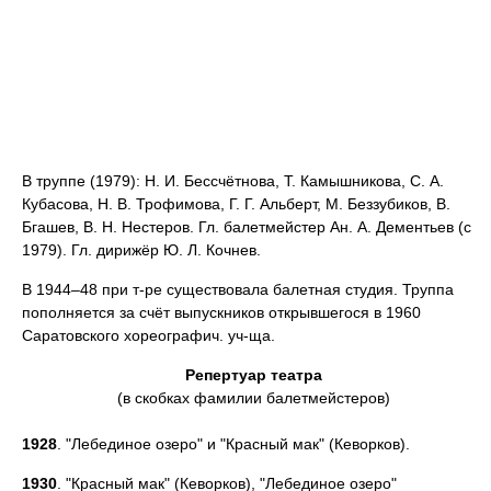
В труппе (1979): Н. И. Бессчётнова, Т. Камышникова, С. А.
Кубасова, Н. В. Трофимова, Г. Г. Альберт, М. Беззубиков, В.
Бгашев, В. Н. Нестеров. Гл. балетмейстер Ан. А. Дементьев (с
1979). Гл. дирижёр Ю. Л. Кочнев.
В 1944–48 при т-ре существовала балетная студия. Труппа
пополняется за счёт выпускников открывшегося в 1960
Саратовского хореографич. уч-ща.
Репертуар театра
(в скобках фамилии балетмейстеров)
1928
. "Лебединое озеро" и "Красный мак" (Кеворков).
1930
. "Красный мак" (Кеворков), "Лебединое озеро"