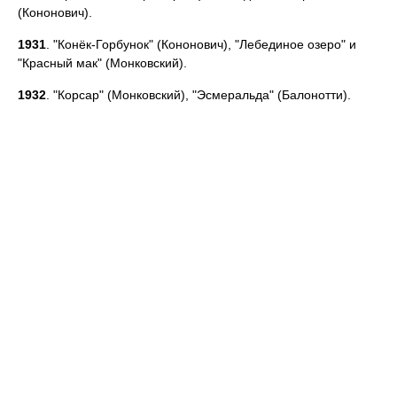
(Кононович).
1931
. "Конёк-Горбунок" (Кононович), "Лебединое озеро" и
"Красный мак" (Монковский).
1932
. "Корсар" (Монковский), "Эсмеральда" (Балонотти).