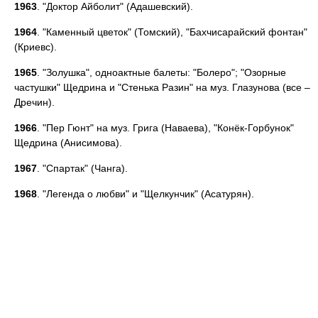
1963
. "Доктор Айболит" (Адашевский).
1964
. "Каменный цветок" (Томский), "Бахчисарайский фонтан"
(Криевс).
1965
. "Золушка", одноактные балеты: "Болеро"; "Озорные
частушки" Щедрина и "Стенька Разин" на муз. Глазунова (все –
Дречин).
1966
. "Пер Гюнт" на муз. Грига (Наваева), "Конёк-Горбунок"
Щедрина (Анисимова).
1967
. "Спартак" (Чанга).
1968
. "Легенда о любви" и "Щелкунчик" (Асатурян).