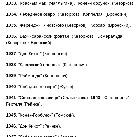
1933
. "Красный мак" (Чаплыгина), "Конёк-Горбунок" (Кеворков).
1934
. "Лебединое озеро" (Кеворков), "Коппелия" (Вронский).
1935
. "Ференджи" Яновского (Кеворков), "Корсар" (Вронский).
1936
. "Бахчисарайский фонтан" (Кеворков), "Эсмеральда"
(Кеворков и Вронский).
1937
. "Дон Кихот" (Кононович).
1938
. "Кавказский пленник" (Кононович).
1939
. "Раймонда" (Кононович).
1940
. "Лебединое озеро" (Жуков).
1941
. "Спящая красавица" (Сальникова).
1943
. "Соперницы"
Гертеля (Рейнке).
1945
. "Конёк-Горбунок" (Томский).
1946
. "Дон Кихот" (Рейнке).