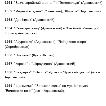
1951
. "Бахчисарайский фонтан" и "Эсмеральда" (Адашевский).
1952
. "Медный всадник" (Успенская), "Шурале" (Адашевский).
1953
. "Дон Кихот" (Адашевский).
1954
. "Семь красавиц" (Адашевский) и "Весёлый обманщик"
Корчмарёва (тот же).
1955
. "Лауренсия" (Адашевский), "Лебединое озеро"
(Серебровская).
1956
. "Платочек" (Кун и Фюлёп).
1957
. "Корсар" и "Штраусиана" (Адашевский).
1958
. "Баядерка"; "Юность" Чулаки и "Красный цветок" (все –
Адашевский).
1959
. "Щелкунчик"; "Большой вальс" на муз. Штрауса,
"Египетские ночи" (все – Адашевский).