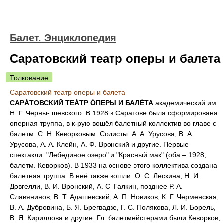
Балет. Энциклопедия
Саратовский театр оперы и балета
Толкование
Саратовский театр оперы и балета
САРÁТОВСКИЙ ТЕÁТР ÓПЕРЫ И БАЛÉТА
академический им.
Н. Г. Черны- шевского. В 1928 в Саратове была сформирована
оперная труппа, в к-рую вошёл балетный коллектив во главе с
балетм. С. Н. Кеворковым. Солисты: A. A. Урусова, В. А.
Урусова, A. A. Клейн, А. Ф. Вронский и другие. Первые
спектакли: "Лебединое озеро" и "Красный мак" (оба – 1928,
балетм. Кеворков). В 1933 на основе этого коллектива создана
балетная труппа. В неё также вошли: О. С. Лескина, Н. И.
Довгелли, В. И. Вронский, A. C. Галкин, позднее P. A.
Славянинов, В. Т. Адашевский, А. П. Новиков, К. Г. Черменская,
В. А. Дубровина, Б. Я. Брегвадзе, Г. С. Полякова, Л. И. Борель,
В. Я. Кириллова и другие. Гл. балетмейстерами были Кеворков,