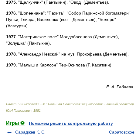
1975
. "Щелкунчик" (Пантыкин), "Овод" (Дементьев).
1976
. "Шопениана"; "Пахита", "Собор Парижской богоматери"
Пуньи, Глиэра, Василенко (все – Дементьев), "Болеро"
(Асатурян).
1977
. "Материнское поле" Молдобасанова (Дементьев),
"Золушка" (Пантыкин).
1978
. "Александр Невский" на муз. Прокофьева (Дементьев).
1979
. "Малыш и Карлсон" Тер-Осипова (Г. Касаткин).
Е. А. Габаева.
Балет. Энциклопеди. - М.: Большая Советская энциклопедия
.
Главный редактор
Ю.Н.Григорович
.
1981
.
Игры ⚽
Поможем решить контрольную работу
Сараджев К. С.
Саратовское