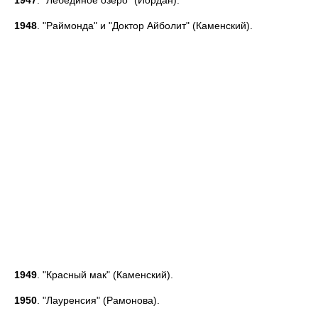
1947
. "Лебединое озеро" (Иордан).
1948
. "Раймонда" и "Доктор Айболит" (Каменский).
1949
. "Красный мак" (Каменский).
1950
. "Лауренсия" (Рамонова).