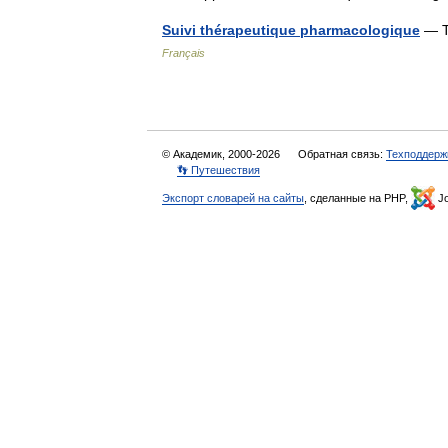
Suivi thérapeutique pharmacologique
— Tr
Français
© Академик, 2000-2026
Обратная связь:
Техподдерж
👣 Путешествия
Экспорт словарей на сайты
, сделанные на PHP,
Jo