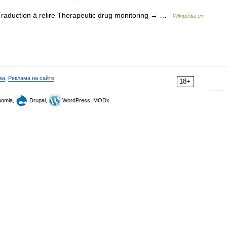
aduction à relire Therapeutic drug monitoring → …
Wikipédia en
ка
,
Реклама на сайте
18+
omla,
Drupal,
WordPress, MODx.