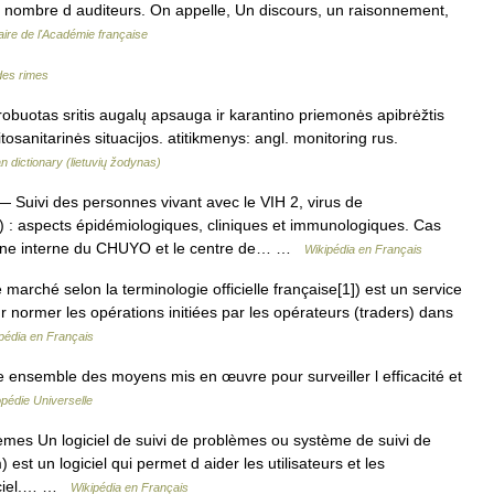
and nombre d auditeurs. On appelle, Un discours, un raisonnement,
aire de l'Académie française
des rimes
obuotas sritis augalų apsauga ir karantino priemonės apibrėžtis
itosanitarinės situacijos. atitikmenys: angl. monitoring rus.
an dictionary (lietuvių žodynas)
 Suivi des personnes vivant avec le VIH 2, virus de
) : aspects épidémiologiques, cliniques et immunologiques. Cas
ecine interne du CHUYO et le centre de… …
Wikipédia en Français
 marché selon la terminologie officielle française[1]) est un service
 normer les opérations initiées par les opérateurs (traders) dans
pédia en Français
 ensemble des moyens mis en œuvre pour surveiller l efficacité et
pédie Universelle
èmes Un logiciel de suivi de problèmes ou système de suivi de
est un logiciel qui permet d aider les utilisateurs et les
giciel.… …
Wikipédia en Français