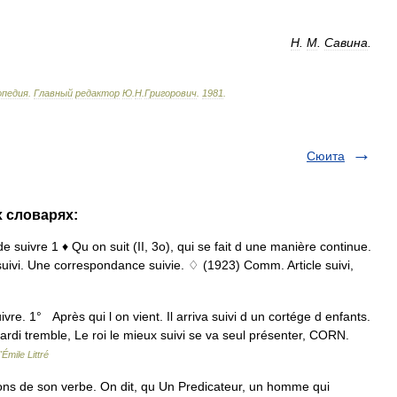
Н
.
М
.
Савина
.
опедия
.
Главный
редактор
Ю
.
Н
.
Григорович
.
1981
.
Сюита
х словарях:
; de suivre 1 ♦ Qu on suit (II, 3o), qui se fait d une manière continue.
 suivi. Une correspondance suivie. ♢ (1923) Comm. Article suivi,
uivre. 1° Après qui l on vient. Il arriva suivi d un cortége d enfants.
ardi tremble, Le roi le mieux suivi se va seul présenter, CORN.
Émile Littré
cations de son verbe. On dit, qu Un Predicateur, un homme qui