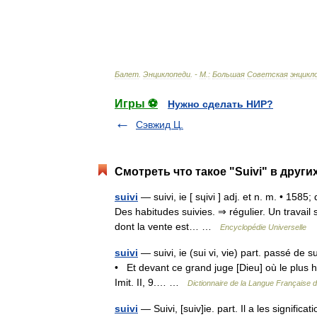
Балет
.
Энциклопеди
. -
М
.
:
Большая
Советская
энцикл
Игры ⚽
Нужно сделать НИР?
Сэвжид Ц.
Смотреть что такое "Suivi" в други
suivi
— suivi, ie [ sɥivi ] adj. et n. m. • 1585
Des habitudes suivies. ⇒ régulier. Un travail
dont la vente est… …
Encyclopédie Universelle
suivi
— suivi, ie (sui vi, vie) part. passé de s
• Et devant ce grand juge [Dieu] où le plus h
Imit. II, 9.… …
Dictionnaire de la Langue Française d'
suivi
— Suivi, [suiv]ie. part. Il a les signifi