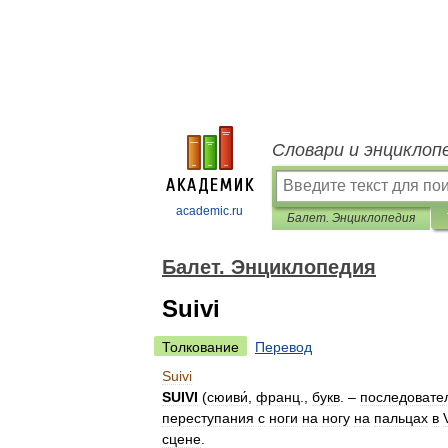
Словари и энциклоп
academic.ru
Балет. Энциклопедия
Балет. Энциклопедия
Suivi
Толкование
Перевод
Suivi
SUIVI
(
сюиви́
,
франц
.,
букв
. –
последовате
переступания
с
ноги
на
ногу
на
пальцах
в
сцене
.