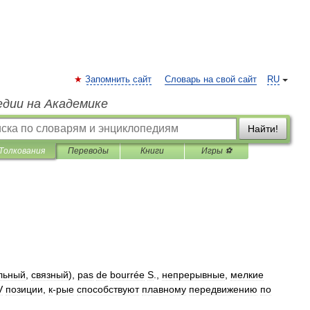
Запомнить сайт
Словарь на свой сайт
RU
едии на Академике
Найти!
Толкования
Переводы
Книги
Игры ⚽
льный
,
связный
),
pas
de
bourrée
S
.,
непрерывные
,
мелкие
V
позиции
,
к
-
рые
способствуют
плавному
передвижению
по