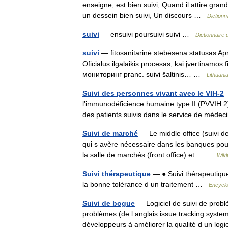
enseigne, est bien suivi, Quand il attire gr
un dessein bien suivi, Un discours …
Dictionn
suivi
— ensuivi poursuivi suivi …
Dictionnaire 
suivi
— fitosanitarinė stebėsena statusas Apr
Oficialus ilgalaikis procesas, kai įvertinamos f
мониторинг pranc. suivi šaltinis… …
Lithuani
Suivi des personnes vivant avec le VIH-2
—
l’immunodéficience humaine type II (PVVIH 2
des patients suivis dans le service de méd
Suivi de marché
— Le middle office (suivi de
qui s avère nécessaire dans les banques pour
la salle de marchés (front office) et… …
Wiki
Suivi thérapeutique
— ● Suivi thérapeutique
la bonne tolérance d un traitement …
Encyclo
Suivi de bogue
— Logiciel de suivi de probl
problèmes (de l anglais issue tracking system) 
développeurs à améliorer la qualité d un lo