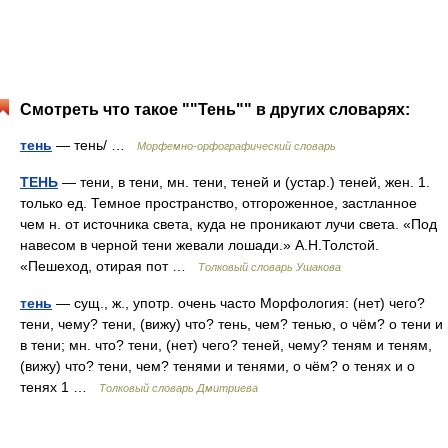
Смотреть что такое ""Тень"" в других словарях:
тень
— тень/ …
Морфемно-орфографический словарь
ТЕНЬ
— тени, в тени, мн. тени, теней и (устар.) теней, жен. 1.
только ед. Темное пространство, отгороженное, застланное
чем н. от источника света, куда не проникают лучи света. «Под
навесом в черной тени жевали лошади.» А.Н.Толстой.
«Пешеход, отирая пот …
Толковый словарь Ушакова
тень
— сущ., ж., употр. очень часто Морфология: (нет) чего?
тени, чему? тени, (вижу) что? тень, чем? тенью, о чём? о тени и
в тени; мн. что? тени, (нет) чего? теней, чему? теням и теням,
(вижу) что? тени, чем? тенями и тенями, о чём? о тенях и о
тенях 1 …
Толковый словарь Дмитриева