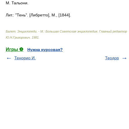
М. Тальони.
Лит.: "Тень". [Либретто], M., [1844].
Балет. Энциклопеди. - М.: Большая Советская энциклопедия
.
Главный редактор
Ю.Н.Григорович
.
1981
.
Игры ⚽
Нужна курсовая?
Тенорио И.
Теодор