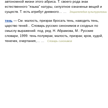
автономной жизни этого абриса. Т. своего рода знак
естественного “языка” натуры, силуэтное означенье вещей и
существ. Т. есть атрибут дневного… …
Энциклопедия культурологии
тень
— См. малость, призрак бросать тень, наводить тень,
царство теней... Словарь русских синонимов и сходных по
смыслу выражений. под. ред. Н. Абрамова, М.: Русские
словари, 1999. тень полумрак; малость, призрак; кров, худой,
тенечек, очертания,… …
Словарь синонимов