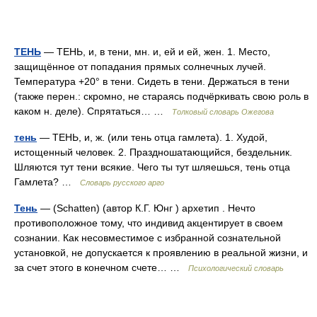
ТЕНЬ
— ТЕНЬ, и, в тени, мн. и, ей и ей, жен. 1. Место,
защищённое от попадания прямых солнечных лучей.
Температура +20° в тени. Сидеть в тени. Держаться в тени
(также перен.: скромно, не стараясь подчёркивать свою роль в
каком н. деле). Спрятаться… …
Толковый словарь Ожегова
тень
— ТЕНЬ, и, ж. (или тень отца гамлета). 1. Худой,
истощенный человек. 2. Праздношатающийся, бездельник.
Шляются тут тени всякие. Чего ты тут шляешься, тень отца
Гамлета? …
Словарь русского арго
Тень
— (Schatten) (автор К.Г. Юнг ) архетип . Нечто
противоположное тому, что индивид акцентирует в своем
сознании. Как несовместимое с избранной сознательной
установкой, не допускается к проявлению в реальной жизни, и
за счет этого в конечном счете… …
Психологический словарь