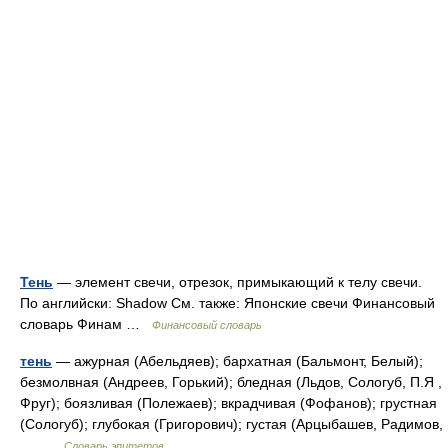
Тень
— элемент свечи, отрезок, примыкающий к телу свечи.
По английски: Shadow См. также: Японские свечи Финансовый
словарь Финам …
Финансовый словарь
тень
— ажурная (Абельдяев); бархатная (Бальмонт, Белый);
безмолвная (Андреев, Горький); бледная (Льдов, Сологуб, П.Я ,
Фруг); боязливая (Полежаев); вкрадчивая (Фофанов); грустная
(Сологуб); глубокая (Григорович); густая (Арцыбашев, Радимов,
… …
Словарь эпитетов