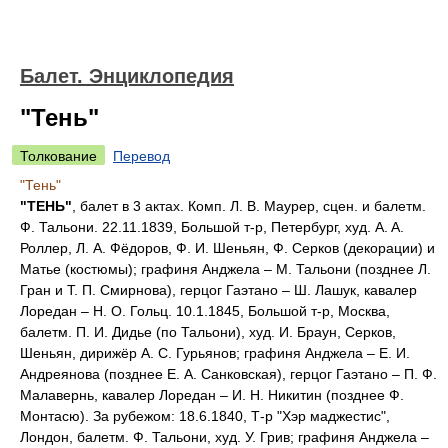
Балет. Энциклопедия
"Тень"
Толкование
Перевод
"Тень"
"ТЕНЬ"
, балет в 3 актах. Комп. Л. В. Маурер, сцен. и балетм.
Ф. Тальони. 22.11.1839, Большой т-р, Петербург, худ. A. A.
Роллер, Л. А. Фёдоров, Ф. И. Шеньян, Ф. Серков (декорации) и
Матье (костюмы); графиня Анджела – М. Тальони (позднее Л.
Гран и Т. П. Смирнова), герцог Гаэтано – Ш. Лашук, кавалер
Лоредан – Н. О. Гольц. 10.1.1845, Большой т-р, Москва,
балетм. П. И. Дидье (по Тальони), худ. И. Браун, Серков,
Шеньян, дирижёр A. C. Гурьянов; графиня Анджела – Е. И.
Андреянова (позднее Е. А. Санковская), герцог Гаэтано – П. Ф.
Малавернь, кавалер Лоредан – И. Н. Никитин (позднее Ф.
Монтасю). За рубежом: 18.6.1840, Т-р "Хэр маджестис",
Лондон, балетм. Ф. Тальони, худ. У. Грив; графиня Анджела –