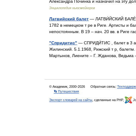
Александра Починка и назначил на эту д
Энциклопедия ньюсмейкеров
Латвийский балет
— ЛАТВИ́ЙСКИЙ БАЛÉТ.
1782 в немецком т ре в Риге. Артисты и б
непостоянным. В 19 – нач. 20 вв. в Риге
"Спридитис"
— СПРИДИ́ТИС , балет в 3 акт
Жилинский. 5.1.1968, Рижский т р, балетм. 
Мартынов, Лиените – Г. Жданова, Ведьм
© Академик, 2000-2026
Обратная связь:
Техподдерж
👣 Путешествия
Экспорт словарей на сайты
, сделанные на PHP,
Jo