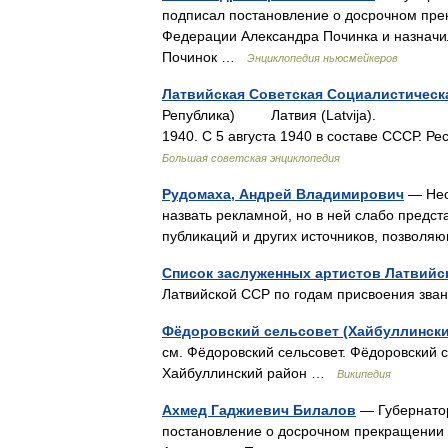
подписал постановление о досрочном пре
Федерации Александра Починка и назначи
Починок …
Энциклопедия ньюсмейкеров
Латвийская Советская Социалистическ
Република) Латвия (Latvija). I. 
1940. С 5 августа 1940 в составе СССР. Р
Большая советская энциклопедия
Рудомаха, Андрей Владимирович
— Нео
назвать рекламной, но в ней слабо предс
публикаций и других источников, позволя
Список заслуженных артистов Латвийс
Латвийской ССР по годам присвоения зв
Фёдоровский сельсовет (Хайбуллински
см. Фёдоровский сельсовет. Фёдоровский 
Хайбуллинский район …
Википедия
Ахмед Гаджиевич Билалов
— Губернатор
постановление о досрочном прекращении 