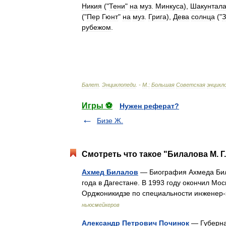
Никия
("
Тени
"
на
муз
.
Минкуса
),
Шакунтал
("
Пер
Гюнт
"
на
муз
.
Грига
),
Дева
солнца
("
З
рубежом
.
Балет
.
Энциклопеди
. -
М
.
:
Большая
Советская
энцикл
Игры ⚽
Нужен реферат?
Бизе Ж.
Смотреть что такое "Билалова М. Г.
Ахмед Билалов
— Биография Ахмеда Бил
года в Дагестане. В 1993 году окончил М
Орджоникидзе по специальности инженер
ньюсмейкеров
Александр Петрович Починок
— Губерна