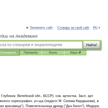
Запомнить сайт
Словарь на свой сайт
RU
едии на Академике
Найти!
Толкования
Переводы
Книги
Игры ⚽
,
Глубокое
,
Витебской
обл
.,
БССР
),
сов
.
артистка
.
Засл
.
арт
.
жского
хореографич
.
уч
-
ща
(
педагог
М
.
Сизова
-
Кардашова
),
в
ая
красавица
"),
Повелительница
дриад
("
Дон
Кихот
"),
Медора
;