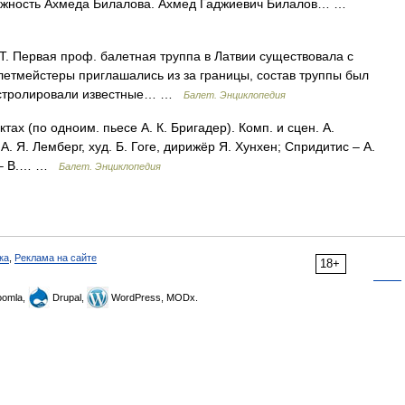
олжность Ахмеда Билалова. Ахмед Гаджиевич Билалов… …
 Первая проф. балетная труппа в Латвии существовала с
алетмейстеры приглашались из за границы, состав труппы был
 гастролировали известные… …
Балет. Энциклопедия
ах (по одноим. пьесе А. К. Бригадер). Комп. и сцен. А.
А. Я. Лемберг, худ. Б. Гоге, дирижёр Я. Хунхен; Спридитис – А.
а – В.… …
Балет. Энциклопедия
ка
,
Реклама на сайте
18+
omla,
Drupal,
WordPress, MODx.