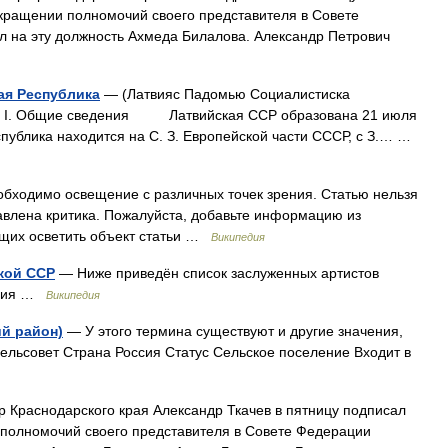
кращении полномочий своего представителя в Совете
л на эту должность Ахмеда Билалова. Александр Петрович
ая Республика
— (Латвияс Падомью Социалистиска
Общие сведения Латвийская ССР образована 21 июля
еспублика находится на С. З. Европейской части СССР, с З.… …
бходимо освещение с различных точек зрения. Статью нельзя
тавлена критика. Пожалуйста, добавьте информацию из
ющих осветить объект статьи …
Википедия
кой ССР
— Ниже приведён список заслуженных артистов
ания …
Википедия
й район)
— У этого термина существуют и другие значения,
сельсовет Страна Россия Статус Сельское поселение Входит в
 Краснодарского края Александр Ткачев в пятницу подписал
полномочий своего представителя в Совете Федерации