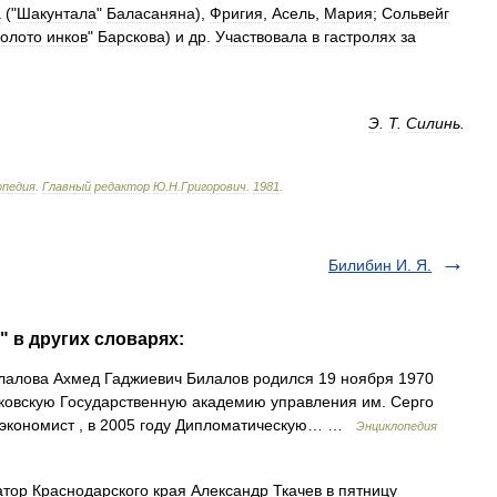
а
("
Шакунтала
"
Баласаняна
),
Фригия
,
Асель
,
Мария
;
Сольвейг
олото
инков
"
Барскова
)
и
др
.
Участвовала
в
гастролях
за
Э
.
Т
.
Силинь
.
опедия
.
Главный
редактор
Ю
.
Н
.
Григорович
.
1981
.
Билибин И. Я.
" в других словарях:
алова Ахмед Гаджиевич Билалов родился 19 ноября 1970
осковскую Государственную академию управления им. Серго
‑экономист , в 2005 году Дипломатическую… …
Энциклопедия
тор Краснодарского края Александр Ткачев в пятницу