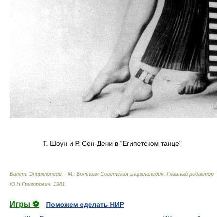
Т. Шоун и Р. Сен-Дени в "Египетском танце"
Балет. Энциклопеди. - М.: Большая Советская энциклопедия
.
Главный редактор
Ю.Н.Григорович
.
1981
.
Игры ⚽
Поможем сделать НИР