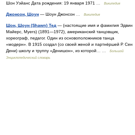
Шон Уэйанс Дата рождения: 19 января 1971 …
Википедия
Джонсон, Шоун
— Шоун Джонсон …
Википедия
Шон, Шоун (Shawn) Тед
— (настоящие имя и фамилия Эдвин
Майерс, Myers) (1891—1972), американский танцовщик,
хореограф, педагог. Один из основоположников танца
«модерн». В 1915 создал (со своей женой и партнёршей Р. Сен
Дени) школу и труппу «Денишон», из которой… …
Большой
Энциклопедический словарь