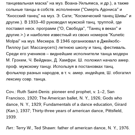
танцевальная маска" на муз. Воана-Уильямса, и др.), а также
сольные танцы в собств. исполнении ("Смерть Адониса" и
"Кносский танец" на муз. Э. Сати; "Космический танец Шивы" и
другие.). В 1933–40 руководил мужской танц. труппой, где
поставил неск. программ ("О, Свобода", "Танец в веках" и
другие.>.) и наиболее известный из своих номеров "Kunetic
Molpai" на муз. Мескера. В 1946 организовал в Джейкобс-
Пиллоу (шт. Массачусетс) летнюю школу и танц. фестиваль.
Среди его учеников – виднейшие исполнители танца модерн
М. Грэхем, Ч. Вейдман, Д. Хамфри. Ш. положил начало амер.
проф. мужскому танцу. Используя в постановках танц.
фольклор разных народов, в т. ч. амер. индейцев, Ш. обогатил
лексику совр. танца.
Соч.: Ruth Saint-Denis: pioneer end prophet, v. 1–2, San
Francisco, 1920; The American ballet, N. Y., 1926; Gods who
dance, N. Y., 1929; Fundamentals of a dance education, Girard
(Kan.), 1937; Thirty-three years of american dance, Pittsfield,
1939.
Лит.: Terry W., Ted Shawn: father of american dance, N. Y., 1976.