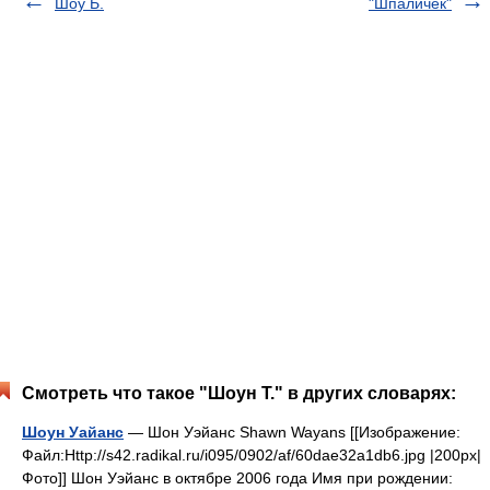
Шоу Б.
"Шпаличек"
Смотреть что такое "Шоун Т." в других словарях:
Шоун Уайанс
— Шон Уэйанс Shawn Wayans [[Изображение:
Файл:Http://s42.radikal.ru/i095/0902/af/60dae32a1db6.jpg |200px|
Фото]] Шон Уэйанс в октябре 2006 года Имя при рождении: