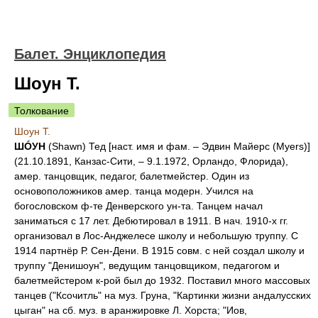
Балет. Энциклопедия
Шоун Т.
Толкование
Шоун Т.
ШÓУН
(Shawn) Тед [наст. имя и фам. – Эдвин Майерс (Myers)]
(21.10.1891, Канзас-Сити, – 9.1.1972, Орландо, Флорида),
амер. танцовщик, педагог, балетмейстер. Один из
основоположников амер. танца модерн. Учился на
богословском ф-те Денверского ун-та. Танцем начал
заниматься с 17 лет. Дебютировал в 1911. В нач. 1910-х гг.
организовал в Лос-Анджелесе школу и небольшую труппу. С
1914 партнёр Р. Сен-Дени. В 1915 совм. с ней создал школу и
труппу "Денишоун", ведущим танцовщиком, педагогом и
балетмейстером к-рой был до 1932. Поставил много массовых
танцев ("Ксочитль" на муз. Груна, "Картинки жизни андалусских
цыган" на сб. муз. в аранжировке Л. Хорста; "Иов,