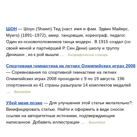
ШОН
— Шоун (Shawn) Тед (наст. имя и фам. Эдвин Майерс,
Myers) (1891–1972), амер. танцовщик, хореограф, педагог.
Один из основоположников танца модерн . В 1915 создал (со
своей женой и партнёршей Р. Сен Дени) школу и труппу
Денишон , из к рой вышли …
Биографический словарь
Спортивная гимнастика на летних Олимпийских играх 2008
— Соревнования по спортивной гимнастике на летних
Олимпийских играх 2008 проходили с 9 по 19 августа. 196
спортсменов из 41 страны разыграли 14 комплектов медалей
…
Википедия
Убей меня позже
— Для улучшения этой статьи желательно?:
Викифицировать статью. Найти и оформить в виде сносок
ссылки на авторитетные источники, подтверждающие
написанное. Добавить иллюстрации …
Википедия