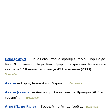
Ланс (округ)
— Ланс Lens Страна Франция Регион Нор Па де
Кале Департамент Па де Кале Супрефектура Ланс Количество
кантонов 17 Количество коммун 43 Население (2009) …
Википедия
Авьон
— Город Авьон Avion Мэрия …
Википедия
Авьон (кантон)
— Авьон фр. Avion кантон Франции (АЕ 3 го
уровня) …
Википедия
Анне (Па-де-Кале)
— Город Анне Annay Герб …
Википедия