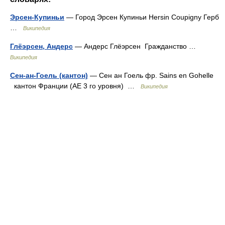
Эрсен-Купиньи
— Город Эрсен Купиньи Hersin Coupigny Герб
…
Википедия
Глёэрсен, Андерс
— Андерс Глёэрсен Гражданство …
Википедия
Сен-ан-Гоель (кантон)
— Сен ан Гоель фр. Sains en Gohelle
кантон Франции (АЕ 3 го уровня) …
Википедия