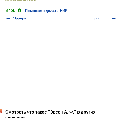
Игры ⚽
Поможем сделать НИР
Эррера Г.
Эрсс З. Е.
Смотреть что такое "Эрсен А. Ф." в других
словарях: