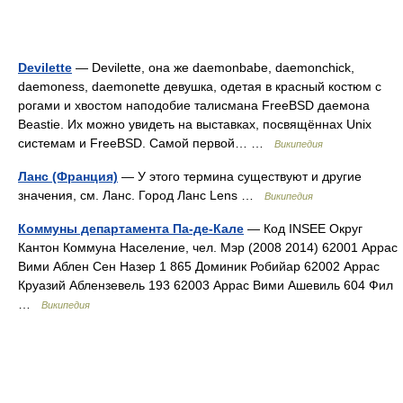
Devilette
— Devilette, она же daemonbabe, daemonchick,
daemoness, daemonette девушка, одетая в красный костюм с
рогами и хвостом наподобие талисмана FreeBSD даемона
Beastie. Их можно увидеть на выставках, посвящённах Unix
системам и FreeBSD. Самой первой… …
Википедия
Ланс (Франция)
— У этого термина существуют и другие
значения, см. Ланс. Город Ланс Lens …
Википедия
Коммуны департамента Па-де-Кале
— Код INSEE Округ
Кантон Коммуна Население, чел. Мэр (2008 2014) 62001 Аррас
Вими Аблен Сен Назер 1 865 Доминик Робийар 62002 Аррас
Круазий Аблензевель 193 62003 Аррас Вими Ашевиль 604 Фил
…
Википедия