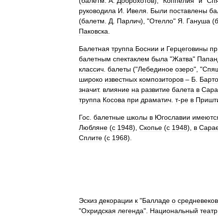
(
балетм
.
А
.
Доброхотов
), "
Коппелия
"
и
"
Сп
руководила
И
.
Ивеля
.
Были
поставлены
ба
(
балетм
.
Д
.
Парлич
), "
Отелло
"
Я
.
Гануша
(
Паковска
.
Балетная
труппа
Боснии
и
Герцеговины
пр
балетным
спектаклем
была
"
Жатва
"
Папан
классич
.
балеты
("
Лебединое
озеро
", "
Спя
широко
известных
композиторов
–
Б
.
Барто
значит
.
влияние
на
развитие
балета
в
Сара
труппа
Косова
при
драматич
.
т
-
ре
в
Пришт
Гос
.
балетные
школы
в
Югославии
имеютс
Любляне
(
с
1948
),
Скопье
(
с
1948
),
в
Сара
Сплите
(
с
1968
).
Эскиз
декорации
к
"
Балладе
о
средневеко
"
Охридская
легенда
".
Национальный
театр