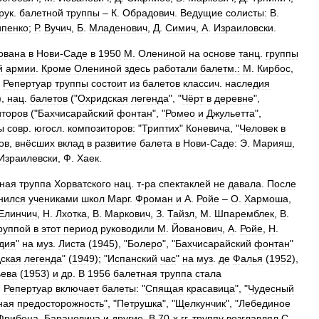
рук
.
балетной
труппы
–
К
.
Обрадович
.
Ведущие
солисты:
В
.
пенко
;
Р
.
Вучич
,
Б
.
Младенович
,
Д
.
Симич
,
А
.
Израиловски
.
ована
в
Нови
-
Саде
в
1950
М
.
Олениной
на
основе
танц
.
группы
й
армии
.
Кроме
Олениной
здесь
работали
балетм
.
:
М
.
Кирбос
,
.
Репертуар
труппы
состоит
из
балетов
классич
.
наследия
),
нац
.
балетов
("
Охридская
легенда
", "
Чёрт
в
деревне
",
иторов
("
Бахчисарайский
фонтан
", "
Ромео
и
Джульетта
",
ы
совр
.
югосл
.
композиторов:
"
Триптих
"
Коневича
, "
Человек
в
ов
,
внёсших
вклад
в
развитие
балета
в
Нови
-
Саде:
Э
.
Марияш
,
Израилевски
,
Ф
.
Хаек
.
ная
труппа
Хорватского
нац
.
т
-
ра
спектаклей
не
давала
.
После
нился
учениками
школ
Марг
.
Фроман
и
А
.
Ройе
–
О
.
Хармоша
,
Елинчич
,
Н
.
Лхотка
,
В
.
Маркович
,
З
.
Тайзл
,
М
.
Шпаремблек
,
В
.
руппой
в
этот
период
руководили
М
.
Йованович
,
А
.
Ройе
,
Н
.
дия
"
на
муз
.
Листа
(
1945
), "
Болеро
", "
Бахчисарайский
фонтан
"
ская
легенда
" (
1949
); "
Испанский
час
"
на
муз
.
де
Фалья
(
1952
),
ева
(
1953
)
и
др
.
В
1956
балетная
труппа
стала
.
Репертуар
включает
балеты:
"
Спящая
красавица
", "
Чудесный
ная
предосторожность
", "
Петрушка
", "
Щелкунчик
", "
Лебединое
Фрибеца
,
Барановича
и
другие
.
В
70
-
х
гг
.
труппу
возглавлял
С
.