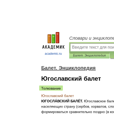
Словари и энциклоп
academic.ru
Балет. Энциклопедия
Балет. Энциклопедия
Югославский балет
Толкование
Югославский
балет
ЮГОСЛÁВСКИЙ
БАЛÉТ
.
Югославское
бал
населяющих
страну
(
сербов
,
хорватов
,
сло
формироваться
сравнительно
поздно
(
в
ко