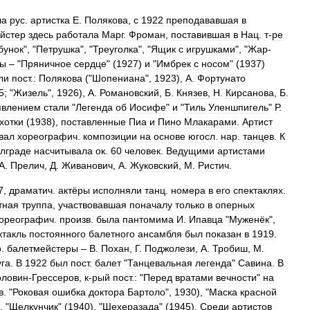
ла
рус
.
артистка
Е
.
Полякова
,
с
1922
преподававшая
в
йстер
здесь
работала
Марг
.
Фроман
,
поставившая
в
Нац
.
т
-
ре
бунок
", "
Петрушка
", "
Треуголка
", "
Ящик
с
игрушками
", "
Жар
-
ты
– "
Пряничное
сердце
" (
1927
)
и
"
Имбрек
с
носом
" (
1937
)
ли
пост
.
:
Полякова
("
Шопениана
",
1923
),
А
.
Фортунато
5
; "
Жизель
",
1926
),
А
.
Романовский
,
Б
.
Князев
,
Н
.
Кирсанова
,
Б
.
явлением
стали
"
Легенда
об
Иосифе
"
и
"
Тиль
Уленшпигель
"
Р
.
хотки
(
1938
),
поставленные
Пиа
и
Пино
Млакарами
.
Артист
вал
хореографич
.
композиции
на
основе
югосл
.
нар
.
танцев
.
К
лграде
насчитывала
ок
.
60
человек
.
Ведущими
артистами
А
.
Прелич
,
Д
.
Живанович
,
А
.
Жуковский
,
М
.
Ристич
.
7
,
драматич
.
актёры
исполняли
танц
.
номера
в
его
спектаклях
.
тная
труппа
,
участвовавшая
поначалу
только
в
оперных
ореографич
.
произв
.
была
пантомима
И
.
Ипавца
"
Муженёк
",
ктакль
постоянного
балетного
ансамбля
был
показан
в
1919
.
р
.
балетмейстеры
–
В
.
Похан
,
Г
.
Поджолези
,
А
.
Тробиш
,
М
.
уга
.
В
1922
был
пост
.
балет
"
Танцевальная
легенда
"
Савина
.
В
оловин
-
Грессеров
,
к
-
рый
пост
.
:
"
Перед
вратами
вечности
"
на
в
. "
Роковая
ошибка
доктора
Бартоло
",
1930
), "
Маска
красной
, "
Щелкунчик
" (
1940
), "
Шехеразада
" (
1945
).
Среди
артистов