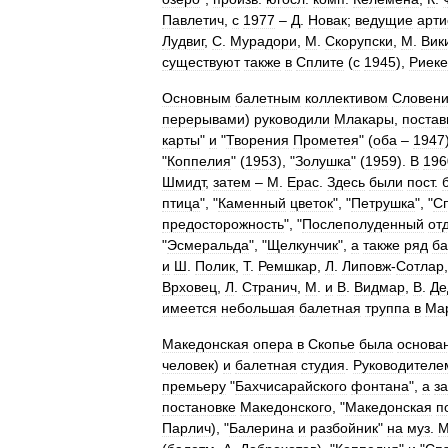
Павлетич
,
с
1977
–
Д
.
Новак
;
ведущие
арти
Лудвиг
,
С
.
Мурадори
,
М
.
Скорупски
,
М
.
Вик
существуют
также
в
Сплите
(
с
1945
),
Риеке
Основным
балетным
коллективом
Словен
перерывами
)
руководили
Млакары
,
поста
карты
"
и
"
Творения
Прометея
" (
оба
–
1947
"
Коппелия
" (
1953
), "
Золушка
" (
1959
).
В
196
Шмидт
,
затем
–
М
.
Ерас
.
Здесь
были
пост
.
птица
", "
Каменный
цветок
", "
Петрушка
", "
С
предосторожность
", "
Послеполуденный
от
"
Эсмеральда
", "
Щелкунчик
",
а
также
ряд
ба
и
Ш
.
Полик
,
Т
.
Ремшкар
,
Л
.
Липовж
-
Сотлар
Врховец
,
Л
.
Странич
,
М
.
и
В
.
Видмар
,
В
.
Де
имеется
небольшая
балетная
труппа
в
Ма
Македонская
опера
в
Скопье
была
основа
человек
)
и
балетная
студия
.
Руководителе
премьеру
"
Бахчисарайского
фонтана
",
а
з
постановке
Македонского
, "
Македонская
п
Парлич
), "
Балерина
и
разбойник
"
на
муз
.
М