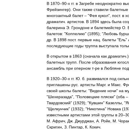
В
1870
–
90
-
х
гг
.
в
Загребе
неоднократно
вы
Фрейзингер
).
Они
также
ставили
балетные
многоактный
балет
– "
Фея
кукол
",
пост
.
в
х
драматич
.
артистов
.
В
1894
здесь
была
со
балерина
Э
.
Грондоне
и
балетмейстер
О
.
балетов:
"
Коппелию
" (
1895
); "
Любовь
бурш
др
.
В
1898
пост
.
первые
нац
.
балеты
"
Ель
"
последующие
годы
труппа
выступала
толь
В
открытом
в
1863
(
сначала
как
драматич
.
балетных
трупп
.
После
образования
югосл
ансамбль
при
оперном
т
-
ре
в
Любляне
под
В
1920
–
30
-
х
гг
.
Ю
.
б
.
развивался
под
силь
приглашены
рус
.
артисты
Марг
.
и
Макс
.
Фр
своей
школы
балеты:
"
Видение
ночи
"
на
м
"
Шехеразада
", "
Половецкие
пляски
" (
оба
Твардовский
" (
1929
); "
Кувшин
"
Казеллы
, "
Я
"
Щелкунчик
" (
1932
); "
Никотина
"
Новака
(
19
известными
артистами
этой
группы
в
20
–
3
М
.
Африч
,
Дж
.
Джурджан
,
А
.
Ройе
,
М
.
Чора
Скригин
,
З
.
Пинтар
,
К
.
Кокич
.