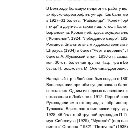
В
Белграде
большую
педагогич
.
работу
ве
актёрско
-
хореографич
.
уч
-
ще
.
Как
балетме
в
1927
–
31
балеты:
"
Раймонда
", "
Конёк
-
Гор
птица
"
и
другие
.,
а
также
нац
.
югосл
.
бале
Барановича
.
Кроме
неё
,
здесь
осуществля
("
Коппелия
",
1924
; "
Лебединое
озеро
",
192
Романов
.
Значительным
художественным
Штрауса
(
1934
)
и
балет
"
Чёрт
в
деревне
"
Л
балета
А
.
Жуковский
в
нач
.
1930
-
х
гг
.
созда
кон
.
30
-
х
гг
.
балетная
труппа
Нац
.
т
-
ра
в
Бе
были:
Н
.
Бошкович
,
М
.
Оленина
-
Драгович
,
Народный
т
-
р
в
Любляне
был
создан
в
186
Впоследствии
при
нём
существовала
бале
спектаклях
.
Одним
из
первых
словенских
х
показанная
в
Любляне
в
1912
.
Первый
спе
Руководили
им
в
тот
период
гл
.
обр
.
иност
Тулякова
,
Влчек
,
часто
сменявшие
друг
др
1928
–
46
балетной
труппой
руководил
П
.
Г
муз
.
Сибелиуса
(
1929
), "
Муженёк
" (
под
наз
смерти
"
Остерца
(
1932
), "
Петрушка
" (
1935
)