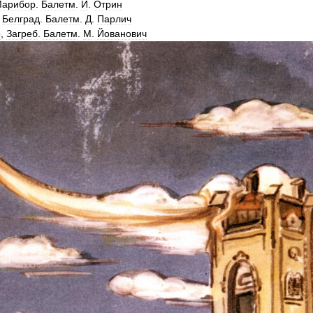
арибор
.
Балетм
.
И
.
Отрин
.
Белград
.
Балетм
.
Д
.
Парлич
р
,
Загреб
.
Балетм
.
М
.
Йованович