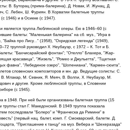
сты:
В
.
Буторац
(
прима
-
балерина
),
Д
.
Новак
,
И
.
Жунац
,
Д
.
ич
,
С
.
Лебен
,
Ш
.
Фуриян
.
В
Хорватии
балетные
труппы
(
с
1946
)
и
в
Осиеке
(
с
1947
).
ии
является
труппа
Люблянской
оперы
.
Ею
в
1946
–
60
(
с
вившие
балеты:
"
Маленькая
балерина
"
на
сб
.
муз
., "
Игра
в
), "
Байка
про
Лису
..." (
1958
), "
Охридская
легенда
" (
1949
),
0
–
72
труппой
руководил
X
.
Неубауэр
,
с
1972
–
К
.
Тот
и
Б
.
балеты:
"
Бахчисарайский
фонтан
"; "
Отелло
"
Блахера
, "
Жар
-
пящая
красавица
", "
Жизель
", "
Ромео
и
Джульетта
", "
Тщетная
дых
фавна
", "
Лебединое
озеро
", "
Шопениана
", "
Кармен
-
сюита
",
летов
словенских
композиторов
и
мн
.
др
.
Ведущие
солисты:
С
.
,
В
.
Млакар
,
М
.
Севник
,
Я
.
Меяч
,
В
.
Волпи
,
X
.
Неубауэр
,
М
.
дович
и
другие
.
Кроме
люблянской
труппы
,
в
Словении
риборе
(
с
1945
).
на
в
1948
.
При
ней
были
организованы
балетная
труппа
(
15
м
труппы
стал
Г
.
Македонский
.
В
1949
труппа
показала
атем
последовали
"
Болеро
"
и
"
Франческа
да
Римини
"
в
овесть
" (
первый
нац
.
балет
,
комп
.
Г
.
Смокварский
,
балетм
.
Д
.
оцарта
, "
Приглашение
к
танцу
"
на
муз
.
Вебера
и
"
Шехеразада
"