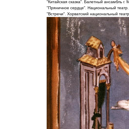
"
Китайская
сказка
".
Балетный
ансамбль
г
.
М
"
Пряничное
сердце
".
Национальный
театр
"
Встречи
".
Хорватский
национальный
теат