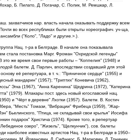
Мохар
,
Б
.
Пилато
,
Д
.
Погачар
,
С
.
Полик
,
M
.
Ремшкар
,
Л
.
аш
.
захватчиков
нар
.
власть
начала
оказывать
поддержку
всем
Почти
во
всех
республиках
были
открыты
хореографич
.
уч
-
ща
,
.
ансамбли
("
Коло
", "
Ладо
"
и
другие
.>.).
труппа
Нац
.
т
-
ра
в
Белграде
.
В
начале
она
показывала
ием
стала
постановка
Марг
.
Фроман
"
Охридской
легенды
"
В
это
же
время
свои
первые
работы
– "
Коппелия
" (
1948
)
и
лодой
балетм
.
Д
.
Парлич
,
впоследствии
создавший
для
этой
основу
её
репертуара
,
в
т
.
ч
.
:
"
Пряничное
сердце
" (
1955
)
и
десный
мандарин
" (
1957
); "
Триптих
"
Коневича
(
1962
),
иссы
"
Эгка
(
1967
), "
Анна
Каренина
"
Щедрина
(
1972
), "
Катерина
тта
" (
1979
).
Млакары
пост
.
здесь
новый
югославский
нац
.
1950
)
и
"
Чёрт
в
деревне
"
Лхотки
(
1957
).
Балетм
.
В
.
Костич
Ибера
, "
Месть
"
Томази
, "
Вибрации
"
Фрибеца
(
1959
), "
Жар
-
Пэн
"
Бьелинского
, "
Птица
,
не
складывай
свои
крылья
"
Иосифа
инкин
подарок
"
Христича
(
1974
).
Кроме
того
,
в
репертуар
"
Лебединое
озеро
", "
Жизель
", "
Щелкунчик
"),
сов
.
балеты
еди
наиболее
известных
артистов
Нац
.
т
-
ра
в
Белграде
в
1950
–
Бегоевич
,
М
.
Йованович
,
Д
.
Сифниос
,
Б
.
Маркович
,
Д
.
Трнинич
,