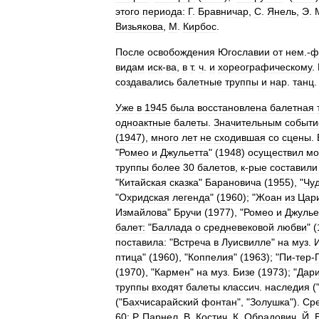
этого
периода:
Г
.
Бравничар
,
С
.
Янель
,
Э
.
Визьякова
,
М
.
Кирбос
.
После
освобождения
Югославии
от
нем
.-
ф
видам
иск
-
ва
,
в
т
.
ч
.
и
хореографическому
.
создавались
балетные
труппы
и
нар
.
танц
Уже
в
1945
была
восстановлена
балетная
одноактные
балеты
.
Значительным
событ
(
1947
),
много
лет
не
сходившая
со
сцены
.
"
Ромео
и
Джульетта
" (
1948
)
осуществил
мо
труппы
более
30
балетов
,
к
-
рые
составили
"
Китайская
сказка
"
Барановича
(
1955
), "
Чу
"
Охридская
легенда
" (
1960
); "
Жоан
из
Цар
Измайлова
"
Бручи
(
1977
), "
Ромео
и
Джулье
балет:
"
Баллада
о
средневековой
любви
" (
поставила:
"
Встреча
в
Луисвилле
"
на
муз
.
птица
" (
1960
), "
Коппелия
" (
1963
); "
Пи
-
тер
-
(
1970
), "
Кармен
"
на
муз
.
Бизе
(
1973
); "
Дар
труппы
входят
балеты
классич
.
наследия
(
("
Бахчисарайский
фонтан
", "
Золушка
").
Ср
60:
Р
.
Парнел
,
В
.
Костич
,
К
.
Обрадович
,
Й
.