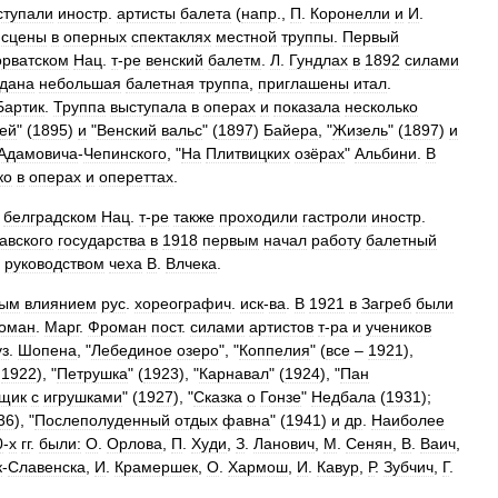
ступали
иностр
.
артисты
балета
(
напр
.,
П
.
Коронелли
и
И
.
сцены
в
оперных
спектаклях
местной
труппы
.
Первый
орватском
Нац
.
т
-
ре
венский
балетм
.
Л
.
Гундлах
в
1892
силами
здана
небольшая
балетная
труппа
,
приглашены
итал
.
Бартик
.
Труппа
выступала
в
операх
и
показала
несколько
ей
" (
1895
)
и
"
Венский
вальс
" (
1897
)
Байера
, "
Жизель
" (
1897
)
и
Адамовича
-
Чепинского
, "
На
Плитвицких
озёрах
"
Альбини
.
В
ко
в
операх
и
опереттах
.
)
белградском
Нац
.
т
-
ре
также
проходили
гастроли
иностр
.
авского
государства
в
1918
первым
начал
работу
балетный
руководством
чеха
В
.
Влчека
.
ным
влиянием
рус
.
хореографич
.
иск
-
ва
.
В
1921
в
Загреб
были
оман
.
Марг
.
Фроман
пост
.
силами
артистов
т
-
ра
и
учеников
уз
.
Шопена
, "
Лебединое
озеро
", "
Коппелия
" (
все
–
1921
),
–
1922
), "
Петрушка
" (
1923
), "
Карнавал
" (
1924
), "
Пан
щик
с
игрушками
" (
1927
), "
Сказка
о
Гонзе
"
Недбала
(
1931
);
36
), "
Послеполуденный
отдых
фавна
" (
1941
)
и
др
.
Наиболее
0
-
х
гг
.
были:
О
.
Орлова
,
П
.
Худи
,
З
.
Ланович
,
М
.
Сенян
,
В
.
Ваич
,
к
-
Славенска
,
И
.
Крамершек
,
О
.
Хармош
,
И
.
Кавур
,
Р
.
Зубчич
,
Г
.