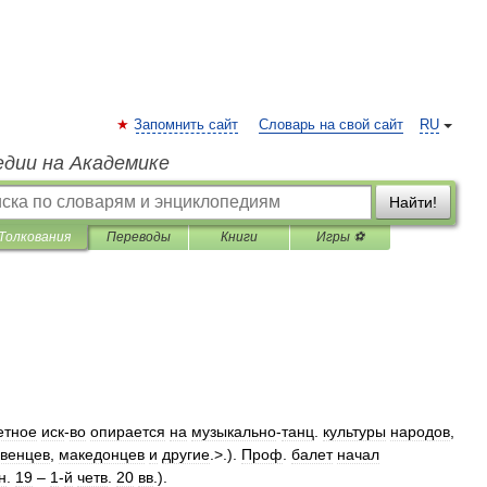
Запомнить сайт
Словарь на свой сайт
RU
едии на Академике
Найти!
Толкования
Переводы
Книги
Игры ⚽
етное
иск
-
во
опирается
на
музыкально
-
танц
.
культуры
народов
,
венцев
,
македонцев
и
другие
.>.).
Проф
.
балет
начал
н
.
19
–
1
-
й
четв
.
20
вв
.).