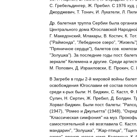
С
.
Гребельдингер
,
Ж
.
Пребил
.
С
1976
худ
.
Джорджевич
,
Т
.
Тонич
,
И
.
Лукатели
,
Л
.
Пили
Др
.
балетная
труппа
Сербии
была
организ
Центрального
дома
Югославской
Народно
Г
.
Македонский
,
Млакары
,
В
.
Костич
,
К
.
Тот
("
Раймонда
", "
Лебединое
озеро
", "
Жизель
"
"
Пряничное
сердце
"),
балетов
сов
.
композ
"
Золушка
").
За
последние
годы
пост
.
балет
зеркале
"
Келемена
и
другие
.
Среди
артист
М
.
Попович
,
Д
.
Израиловски
,
Е
.
Прокич
,
С
.
В
Загребе
в
годы
2
-
й
мировой
войны
балет
освобождения
Югославии
её
состав
попол
среди
к
-
рых
были:
Н
.
Биджин
,
С
.
Кастл
,
Ф
.
Сулич
,
Н
.
Сертич
,
Ж
.
Пребил
,
Д
.
Болдин
.
Т
Хорват
-
Биджин
.
Были
пост
.
балеты:
"
Рапсо
(
1947
), "
Ромео
и
Джульетта
" (
1948
), "
Охрид
"
Классическая
симфония
"
на
муз
.
Прокофь
самостоятельной
и
её
возглавила
С
.
Кастл
мандарин
", "
Золушка
", "
Жар
-
птица
", "
Тщет
озеро
",
произв
.
югосл
.
комп
.
Келемена
,
К
.