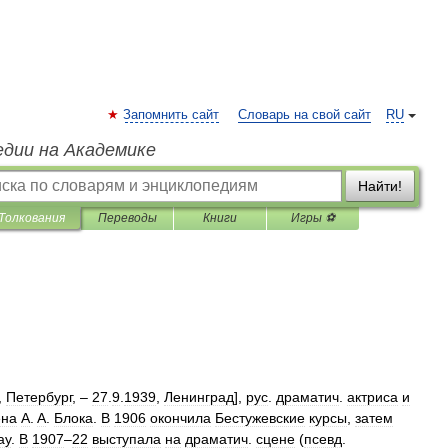
Запомнить сайт
Словарь на свой сайт
RU
едии на Академике
Найти!
Толкования
Переводы
Книги
Игры ⚽
,
Петербург
, –
27
.
9
.
1939
,
Ленинград
],
рус
.
драматич
.
актриса
и
ена
A
.
A
.
Блока
.
В
1906
окончила
Бестужевские
курсы
,
затем
ау
.
В
1907
–
22
выступала
на
драматич
.
сцене
(
псевд
.