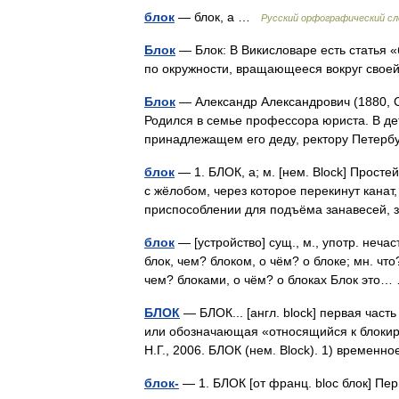
блок
— блок, а …
Русский орфографический сл
Блок
— Блок: В Викисловаре есть статья 
по окружности, вращающееся вокруг сво
Блок
— Александр Александрович (1880, Са
Родился в семье профессора юриста. В де
принадлежащем его деду, ректору Петерб
блок
— 1. БЛОК, а; м. [нем. Block] Прост
с жёлобом, через которое перекинут канат, 
приспособлении для подъёма занавесей,
блок
— [устройство] сущ., м., употр. нечас
блок, чем? блоком, о чём? о блоке; мн. что?
чем? блоками, о чём? о блоках Блок эт
БЛОК
— БЛОК... [англ. block] первая част
или обозначающая «относящийся к блокир
Н.Г., 2006. БЛОК (нем. Block). 1) време
блок-
— 1. БЛОК [от франц. bloc блок] Пер