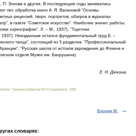
А
.
П
.
Зонова
и
другие
.
В
последующие
годы
занималась
жит
лит
.
обработка
книги
А
.
Я
.
Вагановой
"
Основы
летных
рецензий
,
творч
.
портретов
,
обзоров
в
журналах
атр
",
в
газете
"
Советское
искусство
".
Наиболее
значит
.
работы:
сики
хореографии
",
Л
. –
М
.,
1937
), "
Тщетная
,
1937
).
Неизданным
остался
фундаментальный
труд
Б
. –
ческого
танца
",
состоящий
из
3
разделов:
"
Профессиональный
Франции
", "
Русская
школа
от
истоков
зарождения
до
Фокина
и
писном
отделе
Музея
им
.
Бахрушина
).
E
.
H
.
Дюкина
.
опедия
.
Главный
редактор
Ю
.
Н
.
Григорович
.
1981
.
Блонди М.
других словарях: