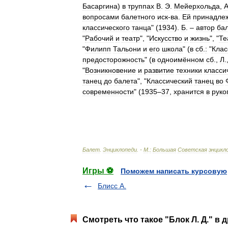
Басаргина
)
в
труппах
В
.
Э
.
Мейерхольда
,
вопросами
балетного
иск
-
ва
.
Ей
принадле
классического
танца
" (
1934
).
Б
. –
автор
ба
"
Рабочий
и
театр
", "
Искусство
и
жизнь
", "
Те
"
Филипп
Тальони
и
его
школа
" (
в
сб
.
:
"
Клас
предосторожность
" (
в
одноимённом
сб
.,
Л
.
"
Возникновение
и
развитие
техники
класси
танец
до
балета
", "
Классический
танец
во
современности
" (
1935
–
37
,
хранится
в
руко
Балет
.
Энциклопеди
. -
М
.
:
Большая
Советская
энцикл
Игры ⚽
Поможем написать курсовую
Блисс А.
Смотреть что такое "Блок Л. Д." в 