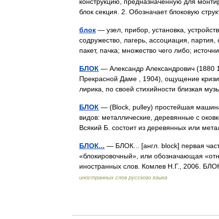
конструкцию, предназначенную для монтир
блок секция. 2. Обозначает блоковую стр
блок
— узел, прибор, установка, устройств
содружество, лагерь, ассоциация, партия, 
пакет, пачка; множество чего либо; исто
БЛОК
— Александр Александрович (1880 19
Прекрасной Даме , 1904), ощущение кризис
лирика, по своей стихийности близкая м
БЛОК
— (Block, pulley) простейшая машин
видов: металлические, деревянные с оковк
Всякий Б. состоит из деревянных или ме
БЛОК...
— БЛОК... [англ. block] первая ча
«блокировочный», или обозначающая «отн
иностранных слов. Комлев Н.Г., 2006. БЛ
иностранных слов русского языка