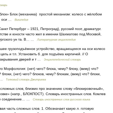
оварь
«блок» Блок (механика) простой механизм: колесо с жёлобом
ей оси …
Википедия
нкт Петербург – 1921, Петроград), русский поэт, драматург.
тстве и юности часто жил в имении Шахматово под Москвой,
ургского ун та. В… …
Литературная энциклопедия
ейшее грузоподъёмное устройство, вращающееся на оси колесо
цепь и т.п. Установить б. для подъёма кирпичей. // О
 закрывания дверей и т …
Энциклопедический словарь
то Морфология: (нет) чего? блока, чему? блоку, (вижу) что?
 блоки, (нет) чего? блоков, чему? блокам, (вижу) что? блоки,
о… …
Толковый словарь Дмитриева
ь сложных слов, близких про значению слову «блокировочный»,
овке» (напр., БЛОКПОСТ). Словарь иностранных слов. Комлев
нное соединение… …
Словарь иностранных слов русского языка
вая часть сложных слов. 1. Обозначает какую л. готовую