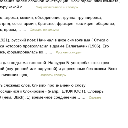
ования более сложной конструкции. Блок гараж, блок комната,
уктуру какой л.… …
Энциклопедический словарь
о, агрегат, секция; объединение, группа, группировка,
отряд, союз, армия, братство, фракция, коалиция, общество;
чник, прием,… …
Словарь синонимов
21), русский поэт. Начинал в духе символизма ( Стихи о
а которого провозгласил в драме Балаганчик (1906). Его
узыке, формировалась во… …
Русская история
а для подъема тяжестей. На судах Б. употребляются трех
ой (внутренней или наружной) и деревянные без оковки. Блок.
таллических щек,… …
Морской словарь
сть сложных слов, близких про значению слову
осящийся к блокировке» (напр., БЛОКПОСТ). Словарь
ОК (нем. Block). 1) временное соединение… …
Словарь