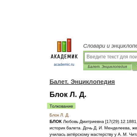
Словари и энциклоп
academic.ru
Балет. Энциклопедия
Балет. Энциклопедия
Блок Л. Д.
Толкование
Блок
Л
.
Д
.
БЛОК
Любовь
Дмитриевна
[
17
(
29
).
12
.
1881
историк
балета
.
Дочь
Д
.
И
.
Менделеева
,
ж
училась
актёрскому
мастерству
у
A
.
M
.
Чит