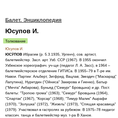
Балет. Энциклопедия
Юсупов И.
Толкование
Юсупов И.
ЮСУ́ПОВ
Ибрагим (р. 5.3.1935, Ургенч), сов. артист,
балетмейстер. Засл. арт. Узб. ССР (1967). В 1955 окончил
Узбекское хореографич. уч-ще (педагог Л. А. Засс), в 1964 –
балетмейстерское отделение ГИТИСа. В 1955–79 в Т-ре им.
Навои. Партии: Альберт, Зигфрид, Вацлав; Звездич ("Маскарад"
Лапутина), Нуритдин ("Ойниса" Закирова и Гиенко), Батыр
("Мечта" Акбарова), Буньяд ("Семург" Бровцына) и др. Пост.
балеты: "Тропою грома" (1963); "Семург" Бровцына (1964),
"Спартак" (1967), "Корсар" (1968); "Тимур Малик" Ашрафи
(1970), "Золушка" (1972), "Жизель" (1973), "Спящая красавица"
(1979). Участвовал в гастролях за рубежом. В 1975–78 педагог
классич. танца и балетмейстер муз. т-ра В Ханое.