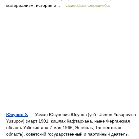
материализм, история и …
Философская энциклопедия
Юсупов У.
— Усман Юсупович Юсупов (узб. Usmon Yusupovich
Yusupov) (март 1901, кишлак Кафтархана, ныне Ферганская
область Узбекистана 7 мая 1966, Янгиюль, Ташкентская
область), советский государственный и партийный деятель.