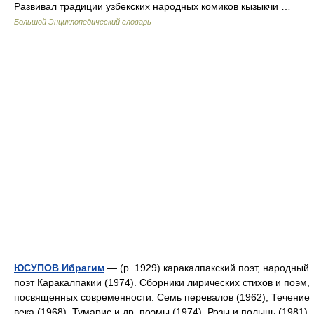
Развивал традиции узбекских народных комиков кызыкчи …
Большой Энциклопедический словарь
ЮСУПОВ Ибрагим
— (р. 1929) каракалпакский поэт, народный
поэт Каракалпакии (1974). Сборники лирических стихов и поэм,
посвященных современности: Семь перевалов (1962), Течение
века (1968), Тумарис и др. поэмы (1974), Розы и полынь (1981).