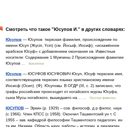
Смотреть что такое "Юсупов И." в других словарях:
Юсупов
— Юсупов тюркская фамилия, происхождение по
имени Юсуп (Жүсіп, Үсіп) (см. Йосыф, Иосиф), «искажённое
арабское Юсуф» с добавлением окончания ов. Известные
носители: Содержание 1 Мужчины 2 Происхождение фамилии
Юсупов …
Википедия
Юсупов
— ЮСУФОВ ЮСУФОВИЧ Юсуп, Юсуф тюркское имя,
соответствующеев тюркских языках христианскому имени
Иосисф (Осип). (Ф). Юсуповы. В ОГДР (III, с. 2) записано, что
графы российские происходят от ногайского мурзы Юсуфа,
сына Мусы ногайского, вышедшего на… …
Русские фамилии
ЮСУПОВ
— Эркин (р. 1929) – сов. философ, д р филос. наук
(с 1966). Член КПСС (с 1958). Окончил Ташкентский ун т. С
1955 – зав. кафедрой философии Ташкентского педагогич. ин
та им. Низами. Область науч. работы – историч. и диалектич.