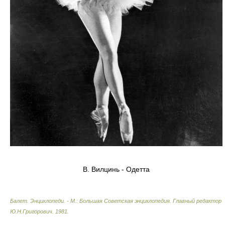
В. Вилцинь - Одетта
Балет. Энциклопеди. - М.: Большая Советская энциклопедия
.
Главный редактор
Ю.Н.Григорович
.
1981
.