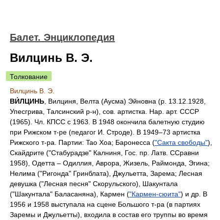
Балет. Энциклопедия
Вилцинь В. Э.
Толкование
Вилцинь В. Э.
ВИ́ЛЦИНЬ
, Вилциня, Велта (Аусма) Эйновна (р. 13.12.1928,
Упесгрива, Талсинский р-н), сов. артистка. Нар. арт. СССР
(1965). Чл. КПСС с 1963. В 1948 окончила балетную студию
при Рижском т-ре (педагог И. Строде). В 1949–73 артистка
Рижского т-ра. Партии: Tao Хоа; Баронесса (
"Сакта свободы"
),
Скайдрите ("Стабурадзе" Калниня, Гос. пр. Латв. ССравни
1958), Одетта – Одиллия, Аврора, Жизель, Раймонда, Эгина;
Нелима ("Ригонда" Гринблата), Джульетта, Зарема; Лесная
девушка ("Лесная песня" Скорульского), Шакунтала
("Шакунтала" Баласаняна), Кармен (
"Кармен-сюита"
) и др. В
1956 и 1958 выступала на сцене Большого т-ра (в партиях
Заремы и Джульетты), входила в состав его труппы во время