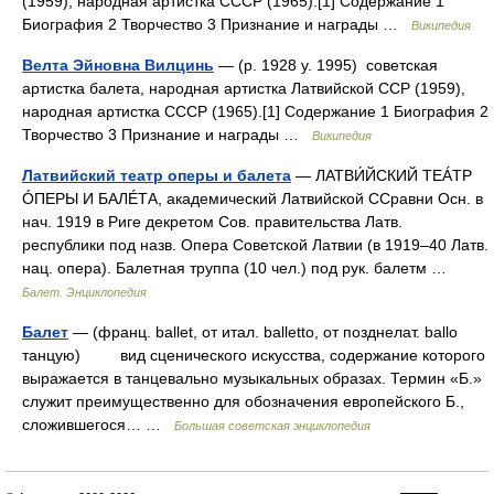
(1959), народная артистка СССР (1965).[1] Содержание 1
Биография 2 Творчество 3 Признание и награды …
Википедия
Велта Эйновна Вилцинь
— (р. 1928 у. 1995) советская
артистка балета, народная артистка Латвийской ССР (1959),
народная артистка СССР (1965).[1] Содержание 1 Биография 2
Творчество 3 Признание и награды …
Википедия
Латвийский театр оперы и балета
— ЛАТВИ́ЙСКИЙ ТЕÁТР
ÓПЕРЫ И БАЛÉТА, академический Латвийской ССравни Осн. в
нач. 1919 в Риге декретом Сов. правительства Латв.
республики под назв. Опера Советской Латвии (в 1919–40 Латв.
нац. опера). Балетная труппа (10 чел.) под рук. балетм …
Балет. Энциклопедия
Балет
— (франц. ballet, от итал. balletto, от позднелат. ballo
танцую) вид сценического искусства, содержание которого
выражается в танцевально музыкальных образах. Термин «Б.»
служит преимущественно для обозначения европейского Б.,
сложившегося… …
Большая советская энциклопедия