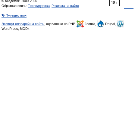
© Академик, 2000-2026
18+
Обратная связь:
Техподдержка
,
Реклама на сайте
👣 Путешествия
Экспорт словарей на сайты
, сделанные на PHP,
Joomla,
Drupal,
WordPress, MODx.