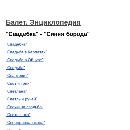
Балет. Энциклопедия
"Свадебка" - "Синяя борода"
"Свадебка"
"Свадьба в Карпатах"
"Свадьба в Ойцуве"
"Свадьба"
"Свантевит"
"Свет и тени"
"Светлана"
"Светлый ручей"
"Свечкина свадьба"
"Свитезянка"
"Своенравная жена"