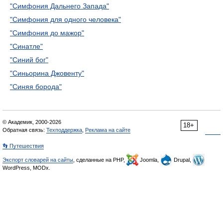
"Симфония Дальнего Запада"
"Симфония для одного человека"
"Симфония до мажор"
"Синатле"
"Синий бог"
"Синьорина Джовенту"
"Синяя борода"
© Академик, 2000-2026
18+
Обратная связь:
Техподдержка
,
Реклама на сайте
👣 Путешествия
Экспорт словарей на сайты
, сделанные на PHP,
Joomla,
Drupal,
WordPress, MODx.