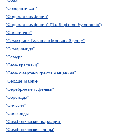
"Севан"
"Северный сон"
"Седьмая симфония"
"Седьмая симфония" ("La Septieme Symphonie")
"Селькинчек"
"Семик, или Гулянье в Марьиной роще"
"Семирамида"
"Семург"
"Семь красавиц"
"Семь смертных грехов мещанина"
"Сердце Марики"
"Серебряные туфельки"
"Серенада"
"Сильвия"
"Сильфиды"
"Симфонические вариации"
"Симфонические танцы"