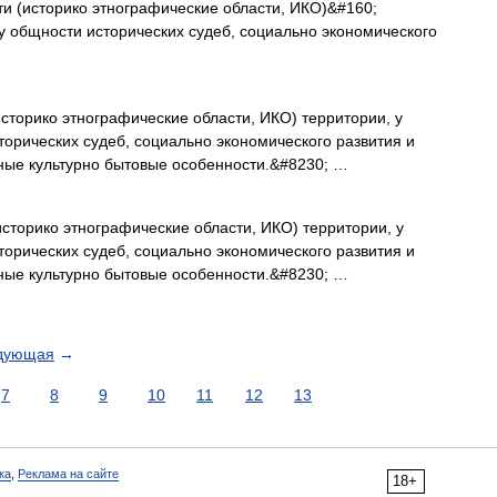
ти (историко этнографические области, ИКО)&#160;
лу общности исторических судеб, социально экономического
сторико этнографические области, ИКО) территории, у
торических судеб, социально экономического развития и
ные культурно бытовые особенности.&#8230; …
сторико этнографические области, ИКО) территории, у
торических судеб, социально экономического развития и
ные культурно бытовые особенности.&#8230; …
дующая
→
7
8
9
10
11
12
13
ка
,
Реклама на сайте
18+