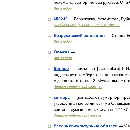
похожа на свитер, но без рукавов. Они 
Википедия
658240
— Безрукавка, Алтайского, Руб
23
Населённые пункты и индексы России
Безрукавский сельсовет
— Страна Ро
24
Википедия
Одежда
— …
25
Википедия
болеро
— неизм.; ср. [исп. bolero] 1
26
под гитару и тамбурин, сопровождаемы
музыка этого танца. 2. Музыкальное п
Энциклопедический словарь
кинтарь
— (киптарь, от рум. priept гру
27
украшенная металлическими бляшками, 
венгров, румын, южных славян. * * * 
Энциклопедический словарь
Историко-культурные области
— У э
28