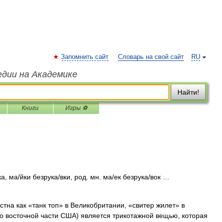
Запомнить сайт
Словарь на свой сайт
RU
едии на Академике
Найти!
Книги
Игры ⚽
а, ма/йки безрука/вки, род. мн. ма/ек безрука/вок …
стна как «танк топ» в Великобритании, «свитер жилет» в
о восточной части США) является трикотажной вещью, которая