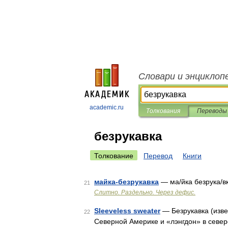
Словари и энциклоп
academic.ru
Толкования
Переводы
безрукавка
Толкование
Перевод
Книги
майка-безрукавка
— ма/йка безрука/вк
21
Слитно. Раздельно. Через дефис.
Sleeveless sweater
— Безрукавка (изве
22
Северной Америке и «лэнгдон» в север