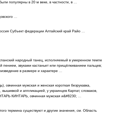
были популярны в 20 м веке, в частности, в …
цовского …
ссия Субъект федерации Алтайский край Райо …
. Испанский народный танец, исполняемый в умеренном темпе
й пением, звуками кастаньет или прищёлкиванием пальцев;
роизведение в размере и характере …
дь), овчинная мужская и женская короткая безрукавка,
вышивкой и аппликацией, у украинцев Карпат, словаков,
КИНТАРЬ КИНТАРЬ, овчинная мужская и&#8230; …
того термина существуют и другие значения, см. Область