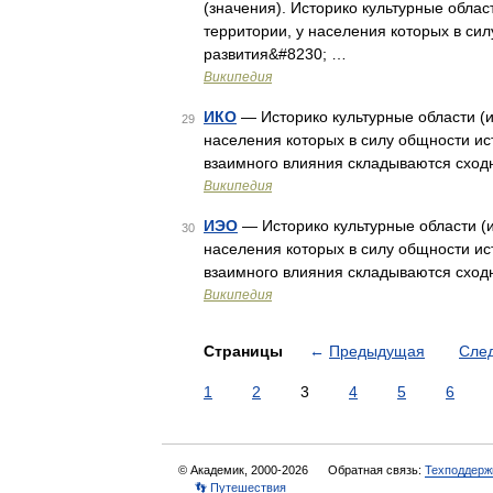
(значения). Историко культурные облас
территории, у населения которых в си
развития&#8230; …
Википедия
ИКО
— Историко культурные области (и
29
населения которых в силу общности ис
взаимного влияния складываются сход
Википедия
ИЭО
— Историко культурные области (и
30
населения которых в силу общности ис
взаимного влияния складываются сход
Википедия
Страницы
←
Предыдущая
Сле
1
2
3
4
5
6
© Академик, 2000-2026
Обратная связь:
Техподдерж
👣 Путешествия