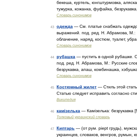
бекеша, куртель, юнгштурмовка, аляска,
тужурка, кожанка, фуфайка, безрукавка
Словарь синонимов
одежда
— См. платье снабжать одеждо
43
выражений. под. ред. Н. Абрамова, М.:
облачение, наряд, костюм, туалет, убр
Словарь синонимов
рубашка
— пустить в одной рубашке. 
44
под. ред. Н. Абрамова, М.: Русские сл
безрукавка, апаш, комбинашка, хэбушк
Словарь синонимов
Костюмный жилет
— Стиль этой стать
45
Статью следует исправить согласно с
Википедия
камізелька
— Камізелька: безрукавка [5
46
Толковый украинский словарь
Киптарь
— (от рум. piept грудь), мужс
47
украинцев, словаков, венгров, румын,