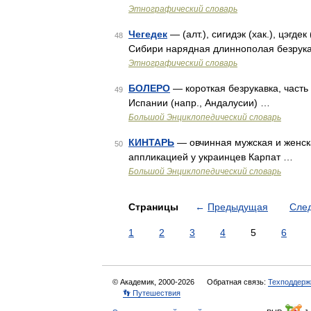
Этнографический словарь
Чегедек
— (алт.), сигидэк (хак.), цэгд
48
Сибири нарядная длиннополая безрука
Этнографический словарь
БОЛЕРО
— короткая безрукавка, часть
49
Испании (напр., Андалусии) …
Большой Энциклопедический словарь
КИНТАРЬ
— овчинная мужская и женск
50
аппликацией у украинцев Карпат …
Большой Энциклопедический словарь
Страницы
←
Предыдущая
Сле
1
2
3
4
5
6
© Академик, 2000-2026
Обратная связь:
Техподдерж
👣 Путешествия