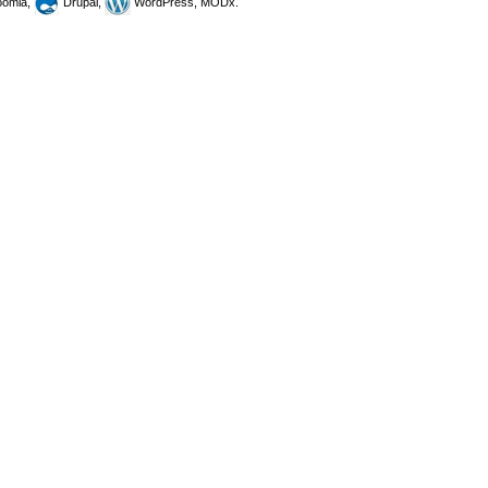
omla,
Drupal,
WordPress, MODx.