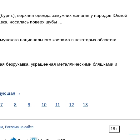
ек (бурят.), верхняя одежда замужних женщин у народов Южной
вка, носилась поверх шубы …
 мужского национального костюма в некоторых областях
ая безрукавка, украшенная металлическими бляшками и
дующая
→
7
8
9
10
11
12
13
ка
,
Реклама на сайте
18+