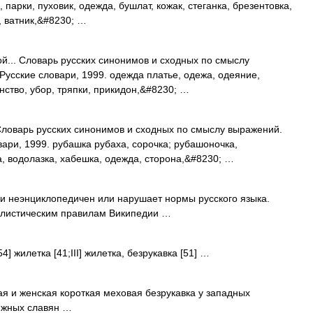
 парки, пуховик, одежда, бушлат, кожак, стеганка, брезентовка,
, ватник,&#8230; …
й... Словарь русских синонимов и сходных по смыслу
 Русские словари, 1999. одежда платье, одежа, одеяние,
анство, убор, тряпки, прикидон,&#8230; …
Словарь русских синонимов и сходных по смыслу выражений.
овари, 1999. рубашка рубаха, сорочка; рубашоночка,
а, водолазка, хабешка, одежда, сторона,&#8230; …
и неэнциклопедичен или нарушает нормы русского языка.
тилистическим правилам Википедии …
4] жилетка [41;III] жилетка, безрукавка [51] …
кая и женская короткая меховая безрукавка у западных
 южных славян …