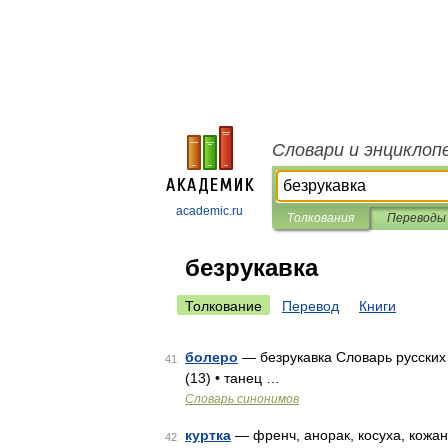
Словари и энциклоп
academic.ru
Толкования
Переводы
безрукавка
Толкование
Перевод
Книги
болеро
— безрукавка Словарь русских 
41
(13) • танец …
Словарь синонимов
куртка
— френч, анорак, косуха, кожан,
42