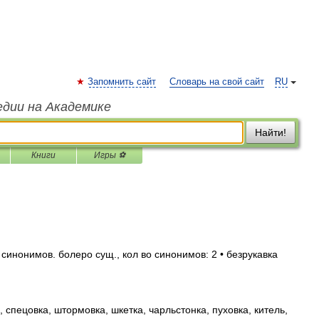
Запомнить сайт
Словарь на свой сайт
RU
едии на Академике
Найти!
Книги
Игры ⚽
синонимов. болеро сущ., кол во синонимов: 2 • безрукавка
 спецовка, штормовка, шкетка, чарльстонка, пуховка, китель,