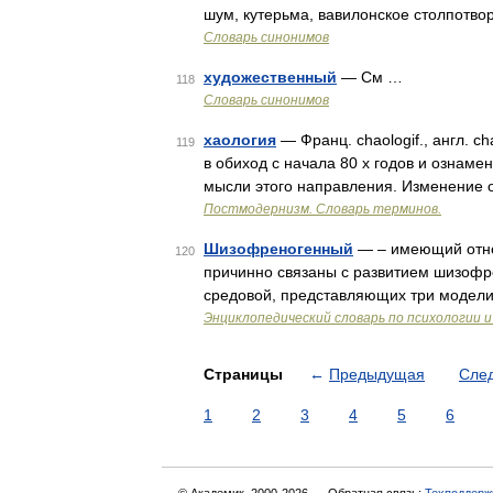
шум, кутерьма, вавилонское столпотво
Словарь синонимов
художественный
— См …
118
Словарь синонимов
хаология
— Франц. chaologif., англ. c
119
в обиход с начала 80 х годов и ознаме
мысли этого направления. Изменение
Постмодернизм. Словарь терминов.
Шизофреногенный
— – имеющий отнош
120
причинно связаны с развитием шизофре
средовой, представляющих три модели
Энциклопедический словарь по психологии и
Страницы
←
Предыдущая
Сле
1
2
3
4
5
6