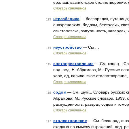
ералаш, вавилонское столпотворение,
Словарь синонимов
неразбериха
— беспорядок, путаница; 
113
анахренархия, бедлам, бестолочь, све
свистопляска, запутанность, кавардак
Словарь синонимов
неустройство
— См …
114
Словарь синонимов
светопреставление
— См. конец... С
115
под. ред. Н. Абрамова, М.: Русские сл
хаос, ад, вавилонское столпотворение,
Словарь синонимов
содом
— См. шум... Словарь русских с
116
Абрамова, М.: Русские словари, 1999. 
распущенность, разврат, содом и гомо
Словарь синонимов
столпотворение
— См. беспорядок вав
117
сходных по смыслу выражений. под. ред