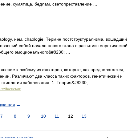
рение, сумятица, бедлам, светопреставление …
haology, нем. chaologie. Термин постструктурализма, вошедший
новавший собой начало нового этапа в развитии теоретической
 общего эмоционального&#8230; …
ение к любому из факторов, которые, как предполагается,
нии. Различают два класса таких факторов, генетический и
 этиологии заболевания. 1. Теория&#8230; …
 педагогике
дующая
→
7
8
9
10
11
12
13