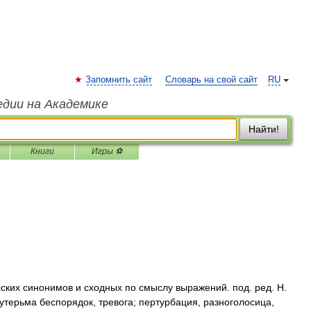
Запомнить сайт
Словарь на свой сайт
RU
едии на Академике
Найти!
Книги
Игры ⚽
сских синонимов и сходных по смыслу выражений. под. ред. Н.
кутерьма беспорядок, тревога; пертурбация, разноголосица,