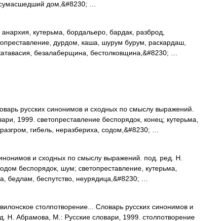
 сумасшедший дом,&#8230; …
анархия, кутерьма, бордальеро, бардак, разброд,
топреставление, дурдом, каша, шурум бурум, раскардаш,
, катавасия, безалаберщина, бестолковщина,&#8230; …
ловарь русских синонимов и сходных по смыслу выражений.
овари, 1999. светопреставление беспорядок, конец; кутерьма,
 разгром, гибель, неразбериха, содом,&#8230; …
инонимов и сходных по смыслу выражений. под. ред. Н.
содом беспорядок, шум; светопреставление, кутерьма,
ра, бедлам, беспутство, неурядица,&#8230; …
илонское столпотворение... Словарь русских синонимов и
. Н. Абрамова, М.: Русские словари, 1999. столпотворение