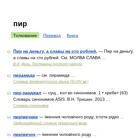
пир
Толкование
Перевод
Книги
Пир на деньгу, а славы на сто рублей.
— Пир на деньгу,
61
а славы на сто рублей. См. МОЛВА СЛАВА …
В.И. Даль. Пословицы русского народа
пирѧмида
— см. пирамида …
62
Словарь древнерусского языка (XI-XIV вв.)
пир-панджал
— сущ., кол во синонимов: 1 • хребет (63)
63
Словарь синонимов ASIS. В.Н. Тришин. 2013 …
Словарь синонимов
пиріжечник
— іменник чоловічого роду, істота рідко …
64
Орфографічний словник української мови
пиріжечок
— іменник чоловічого роду …
65