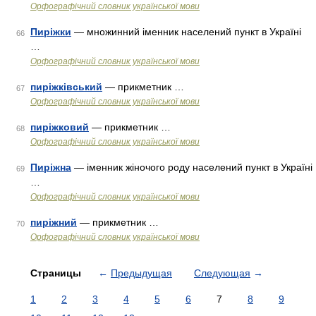
Орфографічний словник української мови
Пиріжки
— множинний іменник населений пункт в Україні
66
…
Орфографічний словник української мови
пиріжківський
— прикметник …
67
Орфографічний словник української мови
пиріжковий
— прикметник …
68
Орфографічний словник української мови
Пиріжна
— іменник жіночого роду населений пункт в Україні
69
…
Орфографічний словник української мови
пиріжний
— прикметник …
70
Орфографічний словник української мови
Страницы
←
Предыдущая
Следующая
→
1
2
3
4
5
6
7
8
9