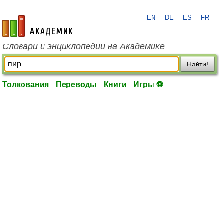
EN
DE
ES
FR
academic.ru
Словари и энциклопедии на Академике
Найти!
Толкования
Переводы
Книги
Игры ⚽