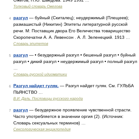
Ожегов, Н.Ю. Шведова. 1949 1992 …
Толковый словарь Ожегова
разгул
— буйный (Скиталец); неудержимый (Плещеев);
4
размашистый (Никитин) Эпитеты литературной русской
речи. М: Поставщик двора Его Величества товарищество
Скоропечатни А. А. Левенсон . А. Л. Зеленецкий. 1913 …
Словарь эпитетов
разгул
— • безудержный разгул • бешеный разгул • буйный
5
разгул • дикий разгул • неудержимый разгул • полный разгул
…
Словарь русской идиоматики
Разгул найдет гуляк.
— Разгул найдет гуляк. См. ГУЛЬБА
6
ПЬЯНСТВО …
В.И. Даль. Пословицы русского народа
разгул
— безудержное проявление чувственной страсти.
7
Часто употребляется в значении оргия (2). (Источник:
Словарь сексуальных терминов) …
Сексологическая энциклопедия