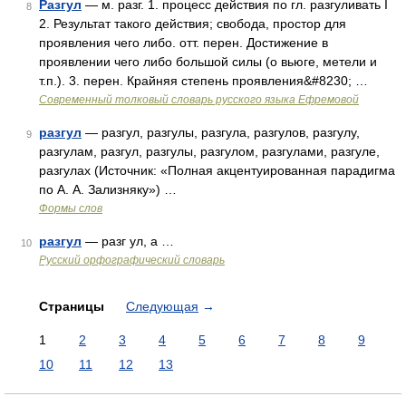
Разгул
— м. разг. 1. процесс действия по гл. разгуливать I
8
2. Результат такого действия; свобода, простор для
проявления чего либо. отт. перен. Достижение в
проявлении чего либо большой силы (о вьюге, метели и
т.п.). 3. перен. Крайняя степень проявления&#8230; …
Современный толковый словарь русского языка Ефремовой
разгул
— разгул, разгулы, разгула, разгулов, разгулу,
9
разгулам, разгул, разгулы, разгулом, разгулами, разгуле,
разгулах (Источник: «Полная акцентуированная парадигма
по А. А. Зализняку») …
Формы слов
разгул
— разг ул, а …
10
Русский орфографический словарь
Страницы
Следующая
→
1
2
3
4
5
6
7
8
9
10
11
12
13