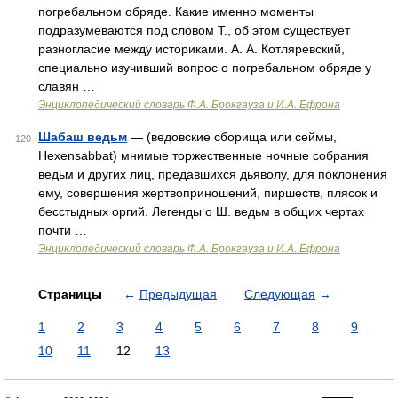
погребальном обряде. Какие именно моменты
подразумеваются под словом Т., об этом существует
разногласие между историками. А. А. Котляревский,
специально изучивший вопрос о погребальном обряде у
славян …
Энциклопедический словарь Ф.А. Брокгауза и И.А. Ефрона
Шабаш ведьм
— (ведовские сборища или сеймы,
120
Hexensabbat) мнимые торжественные ночные собрания
ведьм и других лиц, предавшихся дьяволу, для поклонения
ему, совершения жертвоприношений, пиршеств, плясок и
бесстыдных оргий. Легенды о Ш. ведьм в общих чертах
почти …
Энциклопедический словарь Ф.А. Брокгауза и И.А. Ефрона
Страницы
←
Предыдущая
Следующая
→
1
2
3
4
5
6
7
8
9
10
11
12
13