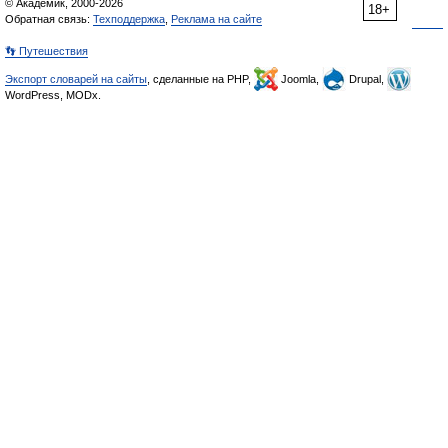
© Академик, 2000-2026
18+
Обратная связь:
Техподдержка
,
Реклама на сайте
👣 Путешествия
Экспорт словарей на сайты
, сделанные на PHP,
Joomla,
Drupal,
WordPress, MODx.