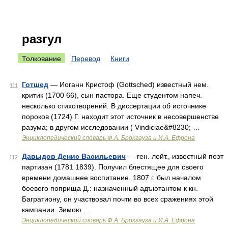
разгул
Толкование
Перевод
Книги
Готшед
— Иоганн Кристоф (Gottsched) известный нем.
111
критик (1700 66), сын пастора. Еще студентом напеч.
несколько стихотворений. В диссертации об источнике
пороков (1724) Г. находит этот источник в несовершенстве
разума; в другом исследовании ( Vindiciae&#8230; …
Энциклопедический словарь Ф.А. Брокгауза и И.А. Ефрона
Давыдов Денис Васильевич
— ген. лейт., известный поэт
112
партизан (1781 1839). Получил блестящее для своего
времени домашнее воспитание. 1807 г. был началом
боевого поприща Д.: назначенный адъютантом к кн.
Багратиону, он участвовал почти во всех сражениях этой
кампании. Зимою …
Энциклопедический словарь Ф.А. Брокгауза и И.А. Ефрона