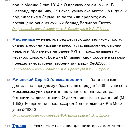
род. в Москве 2 окт. 1814 г. О предках его см. выше. В
шотланд. преданиях, не исчезнувших окончательно и до сих
пор, живет имя Лермонта поэта или пророка; ему
посвящена одна из лучших баллад Вальтера Скотта …
Энциклопедический словарь Ф.А. Брокгауза и И.А. Ефрона
Масляница
— неделя, предшествующая великому посту;
117
сначала носила название мясопуста; выражения: сырная
неделя и М. явились не ранее XVI в. Народ называет М.
честной, широкой. Все дни М. имеют свои особые названия:
понедельник встреча, вторник заигрыши,&#8230; …
Энциклопедический словарь Ф.А. Брокгауза и И.А. Ефрона
Рачинский Сергей Александрович
— I ботаник и изв.
118
деятель по народному образованию; род. в 1836 г., учился в
Московском университете, получил степень магистра
ботаники за диссертацию О движении высших растений (М.,
1859). Ко времени профессорской деятельности Р. в Моск.
унив.&#8230; …
Энциклопедический словарь Ф.А. Брокгауза и И.А. Ефрона
Тризна
— славянское название для некоторых моментов в
119