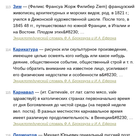
Зим
— (Феликс Франсуа Жорж Филибер Ziem) французский
113
живописец архитектурных и морских видов; род. в 1821 г.;
учился в Дижонской художественной школе. После того, в
1845 48 гг., путешествовал по южной Франции, в Италии и
на Востоке. Плодом этих&#8230; …
Энциклопедический словарь Ф.А. Брокгауза и И.А. Ефрона
Карикатура
— рисунок или скульптурное произведение,
114
имеющее целью осмеять кого нибудь или какое нибудь
деяние, общественное событие, общественный строй и т. п.
Чтобы обратить внимание на известное лицо, усиливают
его физические недостатки и особенности в&#8230; …
Энциклопедический словарь Ф.А. Брокгауза и И.А. Ефрона
Карнавал
— (ит. Carnevale, от лат. carno мясо, vale
115
здравствуй) в католических странах первоначально время
от дня Богоявления до чистой среды (на первой неделе
вел. поста). В разных местностях карнавальное время
имеет различную продолжительность: в Венеции&#8230; …
Энциклопедический словарь Ф.А. Брокгауза и И.А. Ефрона
Лермонтов
— Михаил Юрьевич гениальный русский поэт,
116