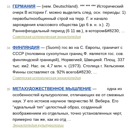
ГЕРМАНИЯ
— (нем. Deutschland). *** *** *** Исторический
33
очерк В истории Г. можно выделить след. осн. периоды: 1)
первобытнообщинный строй на терр. Г. и начало
зарождения классового общества (до 6 в. н. э.). 2)
Раннефеодальный период (6 11 вв.), в котором&#8230; …
Советская историческая энциклопедия
ФИНЛЯНДИЯ
— (Suomi) гос во на С. Европы, граничит с
34
СССР (половина сухопутных границ Ф. является гос. сов.
финляндской границей), Норвегией, Швецией. Площ. 337
тыс. км2. Нас. ок. 4,7 млн. ч. (1973). Столица г. Хельсинки.
Финны составляют св. 92% всего&#8230; …
Советская историческая энциклопедия
МЕТАХУДОЖЕСТВЕННОЕ МЫШЛЕНИЕ
— одна из
35
особенностей культурологии, отличающих ее от смежных
наук. У его истоков научное творчество М. Вебера. Его
“идеальный тип” целостный образ, созданный
воображением из отдельных, точно установленных черт,
примерно так же, как из отд …
Энциклопедия культурологии