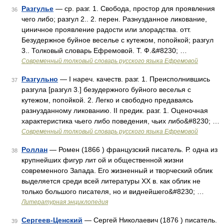
Разгулье
— ср. разг. 1. Свобода, простор для проявления
36
чего либо; разгул 2.. 2. перен. Разнузданное ликование,
циничное проявление радости или злорадства. отт.
Безудержное буйное веселье с кутежом, попойкой; разгул
3.. Толковый словарь Ефремовой. Т. Ф.&#8230; …
Современный толковый словарь русского языка Ефремовой
Разгульно
— I нареч. качеств. разг. 1. Преисполнившись
37
разгула [разгул 3.] безудержного буйного веселья с
кутежом, попойкой. 2. Легко и свободно предаваясь
разнузданному ликованию. II предик. разг. 1. Оценочная
характеристика чьего либо поведения, чьих либо&#8230; …
Современный толковый словарь русского языка Ефремовой
Роллан
— Ромен (1866 ) французский писатель. Р. одна из
38
крупнейших фигур лит ой и общественной жизни
современного Запада. Его жизненный и творческий облик
выделяется среди всей литературы XX в. как облик не
только большого писателя, но и виднейшего&#8230; …
Литературная энциклопедия
Сергеев-Ценский
— Сергей Николаевич (1876 ) писатель.
39