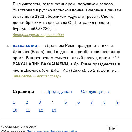
Был учителем, затем офицером, поручиком запаса.
Участвовал в русско японской войне. Впервые в печати
выступил в 1901 сборником «Думы и грезы». Своим
дооктябрьским творчеством С. Ц. отразил поворот
буржуазной&#8230; …
Литературная энциклопедия
вакханалии
— в Древнем Риме празднества в честь
40
Диониса (Вакха), со II в. до н. э. приобретшие характер
оргий. В переносном смысле дикий разгул, оргия. * * *
ВАКХАНАЛИИ ВАКХАНАЛИИ, в Др. Риме празднества в
честь Диониса (см. ДИОНИС) (Вакха), со 2 в. до н. э …
Энциклопедический словарь
Страницы
←
Предыдущая
Следующая
→
1
2
3
4
5
6
7
8
9
10
11
12
13
© Академик, 2000-2026
18+
Обратная связь:
Техподдержка
,
Реклама на сайте