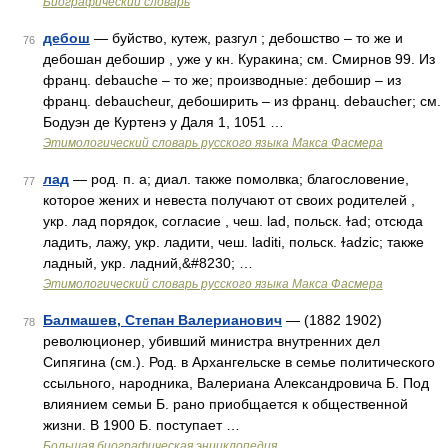
Биографический словарь
дебош
— буйство, кутеж, разгул ; дебошство – то же и
76
дебошан дебошир , уже у кн. Куракина; см. Смирнов 99. Из
франц. debauche – то же; производные: дебошир – из
франц. debaucheur, дебоширить – из франц. debaucher; см.
Бодуэн де Куртенэ у Даля 1, 1051 …
Этимологический словарь русского языка Макса Фасмера
лад
— род. п. а; диал. также помолвка; благословение,
77
которое жених и невеста получают от своих родителей ,
укр. лад порядок, согласие , чеш. lad, польск. ɫаd; отсюда
ладить, лажу, укр. ладити, чеш. laditi, польск. ɫadzic; также
ладный, укр. ладний,&#8230; …
Этимологический словарь русского языка Макса Фасмера
Балмашев, Степан Валерианович
— (1882 1902)
78
революционер, убивший министра внутренних дел
Сипягина (см.). Род. в Архангельске в семье политического
ссыльного, народника, Валериана Александровича Б. Под
влиянием семьи Б. рано приобщается к общественной
жизни. В 1900 Б. поступает …
Большая биографическая энциклопедия