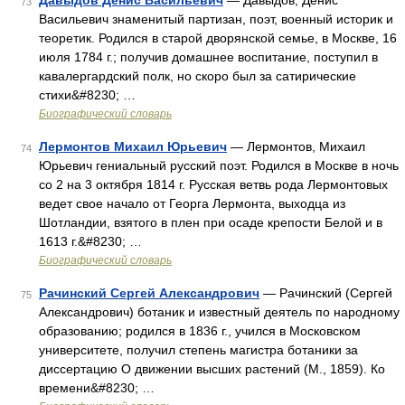
Давыдов Денис Васильевич
— Давыдов, Денис
73
Васильевич знаменитый партизан, поэт, военный историк и
теоретик. Родился в старой дворянской семье, в Москве, 16
июля 1784 г.; получив домашнее воспитание, поступил в
кавалергардский полк, но скоро был за сатирические
стихи&#8230; …
Биографический словарь
Лермонтов Михаил Юрьевич
— Лермонтов, Михаил
74
Юрьевич гениальный русский поэт. Родился в Москве в ночь
со 2 на 3 октября 1814 г. Русская ветвь рода Лермонтовых
ведет свое начало от Георга Лермонта, выходца из
Шотландии, взятого в плен при осаде крепости Белой и в
1613 г.&#8230; …
Биографический словарь
Рачинский Сергей Александрович
— Рачинский (Сергей
75
Александрович) ботаник и известный деятель по народному
образованию; родился в 1836 г., учился в Московском
университете, получил степень магистра ботаники за
диссертацию О движении высших растений (М., 1859). Ко
времени&#8230; …