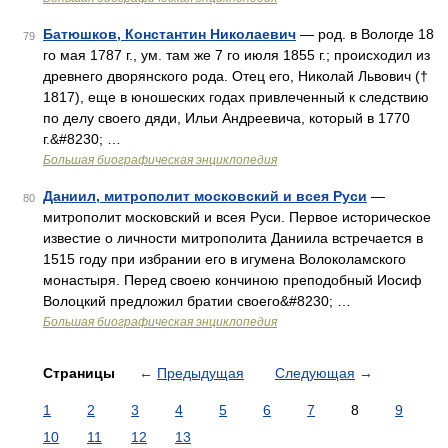
Батюшков, Константин Николаевич
— род. в Вологде 18
79
го мая 1787 г., ум. там же 7 го июля 1855 г.; происходил из
древнего дворянского рода. Отец его, Николай Львович (†
1817), еще в юношеских годах привлеченный к следствию
по делу своего дяди, Ильи Андреевича, который в 1770
г.&#8230; …
Большая биографическая энциклопедия
Даниил, митрополит московский и всея Руси
—
80
митрополит московский и всея Руси. Первое историческое
известие о личности митрополита Даниила встречается в
1515 году при избрании его в игумена Волоколамского
монастыря. Перед своею кончиною преподобный Иосиф
Волоцкий предложил братии своего&#8230; …
Большая биографическая энциклопедия
Страницы
←
Предыдущая
Следующая
→
1
2
3
4
5
6
7
8
9
10
11
12
13