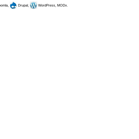
omla,
Drupal,
WordPress, MODx.