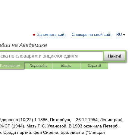
Запомнить сайт
Словарь на свой сайт
RU
едии на Академике
Найти!
Толкования
Переводы
Книги
Игры ⚽
ёдоровна
[
10
(
22
).
1
.
1886
,
Петербург
, –
26
.
12
.
1954
,
Ленинград
],
СФСР
(
1944
).
Мать
Г
.
С
.
Улановой
.
В
1903
окончила
Петерб
.
е
.
Среди
партий:
феи
Сирени
,
Бриллианта
("
Спящая