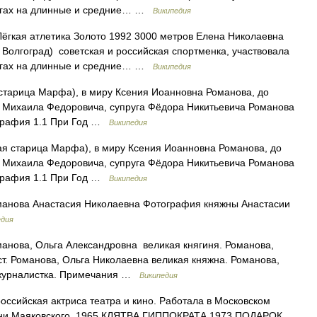
абегах на длинные и средние… …
Википедия
гкая атлетика Золото 1992 3000 метров Елена Николаевна
 Волгоград) советская и российская спортменка, участвовала
абегах на длинные и средние… …
Википедия
тарица Марфа), в миру Ксения Иоанновна Романова, до
я Михаила Федоровича, супруга Фёдора Никитьевича Романова
ография 1.1 При Год …
Википедия
 старица Марфа), в миру Ксения Иоанновна Романова, до
я Михаила Федоровича, супруга Фёдора Никитьевича Романова
ография 1.1 При Год …
Википедия
анова Анастасия Николаевна Фотография княжны Анастасии
едия
анова, Ольга Александровна великая княгиня. Романова,
т. Романова, Ольга Николаевна великая княжна. Романова,
я журналистка. Примечания …
Википедия
российская актриса театра и кино. Работала в Московском
мени Маяковского. 1965 КЛЯТВА ГИППОКРАТА 1973 ПОДАРОК