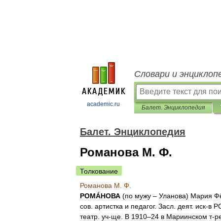
Словари и энциклоп
academic.ru
Балет. Энциклопедия
Балет. Энциклопедия
Романова М. Ф.
Толкование
Романова
М
.
Ф
.
РОМÁНОВА
(
по
мужу
–
Уланова
)
Мария
Ф
сов
.
артистка
и
педагог
.
Засл
.
деят
.
иск
-
в
Р
театр
.
уч
-
ще
.
В
1910
–
24
в
Мариинском
т
-
р