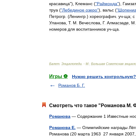
красавица
"),
Клеманс
(
"
Раймонда
"
),
Гамза
труа
(
"
Лебединое
озеро
"
),
вальс
(
"
Шопени
Петрогр
. (
Ленингр
.)
хореографич
.
уч
-
ща
;
с
Уланова
,
Т
.
М
.
Вечеслова
,
Г
.
Алмасзаде
,
М
номеров
для
воспитанников
уч
-
ща
.
Балет
.
Энциклопеди
. -
М
.
:
Большая
Советская
энцикл
Игры ⚽
Нужно решить контрольную?
Романов Б. Г.
Смотреть что такое "Романова М. Ф
Романова
— Содержание 1 Известные нос
Романова Е.
— Олимпийские награды Лёгк
Романова (20 марта 1963 27 января 2007,