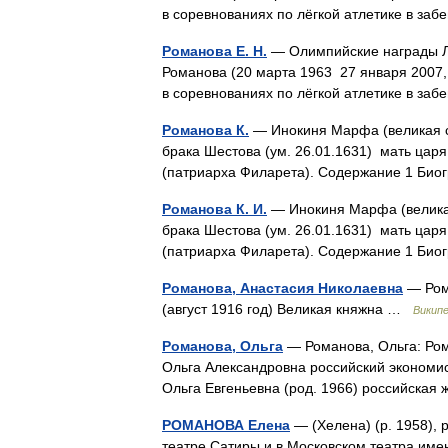
в соревнованиях по лёгкой атлетике в з
Романова Е. Н.
— Олимпийские награды Лё
Романова (20 марта 1963 27 января 2007,
в соревнованиях по лёгкой атлетике в з
Романова К.
— Инокиня Марфа (великая с
брака Шестова (ум. 26.01.1631) мать цар
(патриарха Филарета). Содержание 1 Би
Романова К. И.
— Инокиня Марфа (великая
брака Шестова (ум. 26.01.1631) мать цар
(патриарха Филарета). Содержание 1 Би
Романова, Анастасия Николаевна
— Ром
(август 1916 год) Великая княжна …
Викип
Романова, Ольга
— Романова, Ольга: Ром
Ольга Александровна российский экономис
Ольга Евгеньевна (род. 1966) российска
РОМАНОВА Елена
— (Хелена) (р. 1958), 
театре Сатиры и в Московском театра и