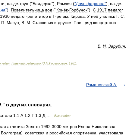
тти
,
па
-
де
-
труа
("
Баядерка
"),
Рамзея
(
"
Дочь
фараона
"
),
па
-
де
-
ана
"
),
Повелительница
вод
("
Конёк
-
Горбунок
").
С
1917
педагог
1930
педагог
-
репетитор
в
Т
-
ре
им
.
Кирова
.
У
неё
учились
Г
.
С
.
.
П
.
Мазун
,
В
.
М
.
Станкевич
и
другие
.
Пост
.
ряд
концертных
В
.
И
.
Зарубин
.
опедия
.
Главный
редактор
Ю
.
Н
.
Григорович
.
1981
.
Романовский А.
." в других словарях:
ители 1.1 А 1.2 Г 1.3 Д …
Википедия
ая атлетика Золото 1992 3000 метров Елена Николаевна
 Волгоград) советская и российская спортменка, участвовала