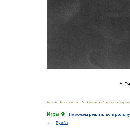
А
.
Ру
Балет
.
Энциклопеди
. -
М
.
:
Большая
Советская
энцикл
Игры ⚽
Поможем решить контрольну
Румба