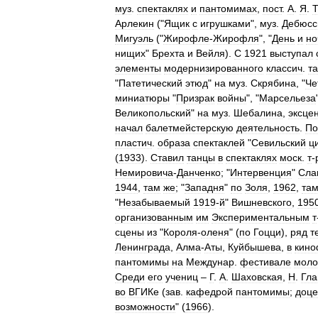
муз
.
спектаклях
и
пантомимах
,
пост
.
А
.
Я
.
Т
Арлекин
("
Ящик
с
игрушками
",
муз
.
Дебюсс
Мигуэль
("
Жирофле
-
Жирофля
", "
День
и
но
нищих
"
Брехта
и
Вейля
).
С
1921
выступал
элементы
модернизированного
классич
.
т
"
Патетический
этюд
"
на
муз
.
Скрябина
, "
Че
миниатюры
"
Призрак
войны
", "
Марсельеза
Великопольский
"
на
муз
.
Шебалина
,
эксце
начал
балетмейстерскую
деятельность
.
По
пластич
.
образа
спектаклей
"
Севильский
ц
(
1933
).
Ставил
танцы
в
спектаклях
моск
.
т
-
Немировича
-
Данченко
; "
Интервенция
"
Сла
1944
,
там
же
; "
Западня
"
по
Золя
,
1962
,
та
"
Незабываемый
1919
-
й
"
Вишневского
,
195
организованным
им
Экспериментальным
т
сцены
из
"
Короля
-
оленя
" (
по
Гоцци
),
ряд
т
Ленинграда
,
Алма
-
Аты
,
Куйбышева
,
в
кино
пантомимы
на
Междунар
.
фестивале
моло
Среди
его
учениц
–
Г
.
А
.
Шаховская
,
Н
.
Гла
во
ВГИКе
(
зав
.
кафедрой
пантомимы
;
доце
возможности
" (
1966
).