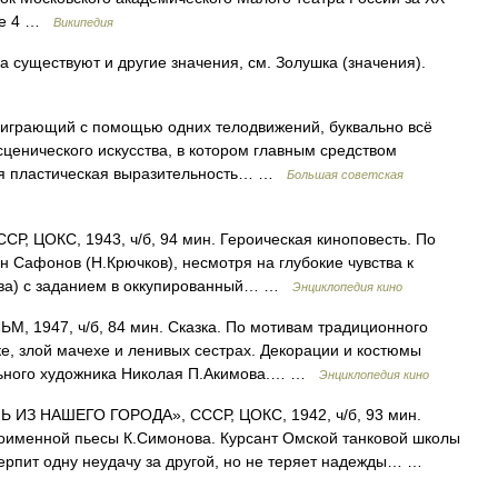
0 е 4 …
Википедия
 существуют и другие значения, см. Золушка (значения).
, играющий с помощью одних телодвижений, буквально всё
ического искусства, в котором главным средством
тся пластическая выразительность… …
Большая советская
СР, ЦОКС, 1943, ч/б, 94 мин. Героическая киноповесть. По
н Сафонов (Н.Крючков), несмотря на глубокие чувства к
ова) с заданием в оккупированный… …
Энциклопедия кино
 1947, ч/б, 84 мин. Сказка. По мотивам традиционного
е, злой мачехе и ленивых сестрах. Декорации и костюмы
ального художника Николая П.Акимова.… …
Энциклопедия кино
 ИЗ НАШЕГО ГОРОДА», СССР, ЦОКС, 1942, ч/б, 93 мин.
ноименной пьесы К.Симонова. Курсант Омской танковой школы
 терпит одну неудачу за другой, но не теряет надежды… …