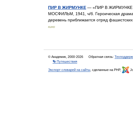
ПИР В ЖИРМУНКЕ
— «ПИР В ЖИРМУНКЕ (н
МОСФИЛЬМ, 1941, ч/б. Героическая драма.
деревень приближается отряд фашистски
кино
© Академик, 2000-2026
Обратная связь:
Техподдерж
👣 Путешествия
Экспорт словарей на сайты
, сделанные на PHP,
Jo