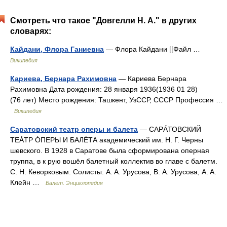
Смотреть что такое "Довгелли Н. А." в других
словарях:
Кайдани, Флора Ганиевна
— Флора Кайдани [[Файл …
Википедия
Кариева, Бернара Рахимовна
— Кариева Бернара
Рахимовна Дата рождения: 28 января 1936(1936 01 28)
(76 лет) Место рождения: Ташкент, УзССР, СССР Профессия …
Википедия
Саратовский театр оперы и балета
— САРÁТОВСКИЙ
ТЕÁТР ÓПЕРЫ И БАЛÉТА академический им. Н. Г. Черны
шевского. В 1928 в Саратове была сформирована оперная
труппа, в к рую вошёл балетный коллектив во главе с балетм.
С. Н. Кеворковым. Солисты: A. A. Урусова, В. А. Урусова, A. A.
Клейн …
Балет. Энциклопедия