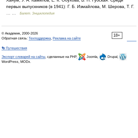
Ханум, У. А. Камилов, Е. К. Обухова, В. Н. Губская. Среди
первых выпускников (в 1941): Г. Б. Измайлова, М. Шерова, Т. Г.
… …
Балет. Энциклопедия
© Академик, 2000-2026
18+
Обратная связь:
Техподдержка
,
Реклама на сайте
👣 Путешествия
Экспорт словарей на сайты
, сделанные на PHP,
Joomla,
Drupal,
WordPress, MODx.