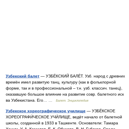
Узбекский балет
— УЗБÉКСКИЙ БАЛÉТ. Узб. народ с древних
времён имел развитую танц. культуру (как в фольклорной
форме, так и в профессиональной – т.н. узб. классич. танец),
оказавшую большое влияние на развитие совр. балетного иск
ва Узбекистана. Его… …
Балет. Энциклопедия
Узбекское хореографическое училище
— УЗБÉКСКОЕ
ХОРЕОГРАФИ́ЧЕСКОЕ УЧИ́ЛИЩЕ, ведёт начало от балетной
школы, созданной в 1933 в Ташкенте. Основатели: Тамара