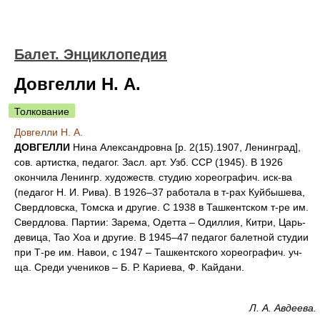
Балет. Энциклопедия
Довгелли Н. А.
Толкование
Довгелли Н. А.
ДОВГЕЛЛИ
Нина Александровна [р. 2(15).1907, Ленинград],
сов. артистка, педагог. Засл. арт. Узб. ССР (1945). В 1926
окончила Ленингр. художеств. студию хореографич. иск-ва
(педагог Н. И. Рива). В 1926–37 работала в т-рах Куйбышева,
Свердловска, Томска и другие. С 1938 в Ташкентском т-ре им.
Свердлова. Партии: Зарема, Одетта – Одиллия, Китри, Царь-
девица, Tao Хоа и другие. В 1945–47 педагог балетной студии
при Т-ре им. Навои, с 1947 – Ташкентского хореографич. уч-
ща. Среди учеников – Б. Р. Кариева, Ф. Кайдани.
Л. А. Авдеева.