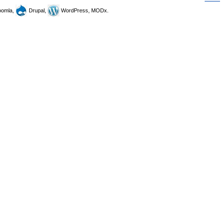
omla,
Drupal,
WordPress, MODx.