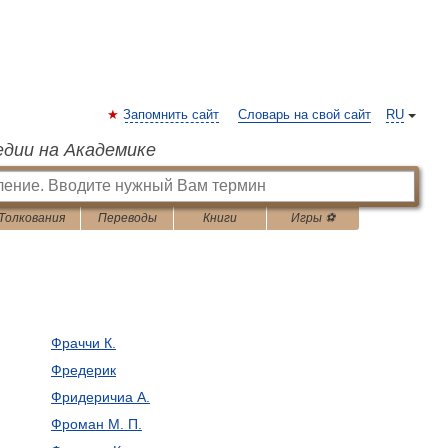
Запомнить сайт
Словарь на свой сайт
RU
едии на Академике
Толкования
Переводы
Книги
Игры ⚽
Фраччи К.
Фредерик
Фридеричиа А.
Фроман М. П.