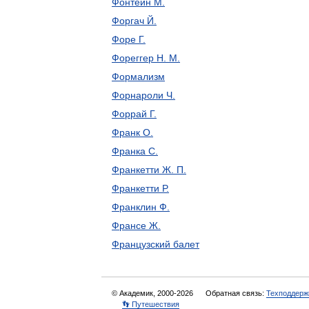
Фонтейн М.
Форгач Й.
Форе Г.
Фореггер Н. М.
Формализм
Форнароли Ч.
Форрай Г.
Франк О.
Франка С.
Франкетти Ж. П.
Франкетти Р.
Франклин Ф.
Франсе Ж.
Французский балет
© Академик, 2000-2026
Обратная связь:
Техподдерж
👣 Путешествия