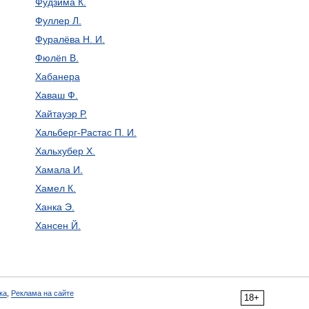
Фудзима К.
Фуллер Л.
Фуралёва Н. И.
Фюлёп В.
Хабанера
Хаваш Ф.
Хайтауэр Р.
Хальберг-Растас П. И.
Хальхубер Х.
Хамала И.
Хамел К.
Ханка Э.
Хансен Й.
ка
,
Реклама на сайте
18+