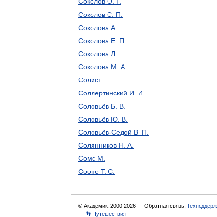
Соколов О. Г.
Соколов С. П.
Соколова А.
Соколова Е. П.
Соколова Л.
Соколова М. А.
Солист
Соллертинский И. И.
Соловьёв Б. В.
Соловьёв Ю. В.
Соловьёв-Седой В. П.
Солянников Н. А.
Сомс М.
Сооне Т. С.
© Академик, 2000-2026
Обратная связь:
Техподдерж
👣 Путешествия