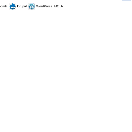
omla,
Drupal,
WordPress, MODx.