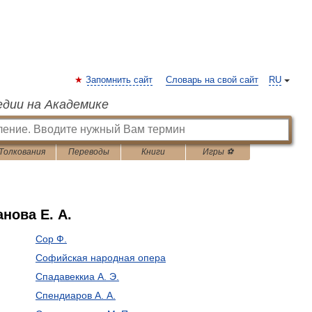
Запомнить сайт
Словарь на свой сайт
RU
едии на Академике
Толкования
Переводы
Книги
Игры ⚽
нова Е. А.
Сор Ф.
Софийская народная опера
Спадавеккиа А. Э.
Спендиаров А. А.