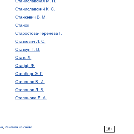
Станиславская М. П.
Станиславский К. С.
Станкевич В. М.
Станок
Старостова-Геренёва Г.
Статкевич Л. С.
Статкун Т. В.
Статс Л.
Стафф Ф.
Стенберг Э. Г.
Степанов В. И.
Степанов Л. Б.
Степанова Е. А.
ка
,
Реклама на сайте
18+